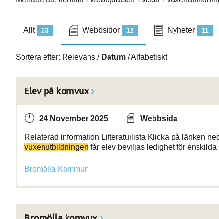
Allt
Webbsidor
Nyheter
23
12
11
Sortera efter:
Relevans
/
Datum
/
Alfabetiskt
Elev på komvux
24 November 2025
Webbsida
Relaterad information Litteraturlista Klicka på länken ned
vuxenutbildningen
får elev beviljas ledighet för enskild
Bromölla Kommun
Bromölla komvux