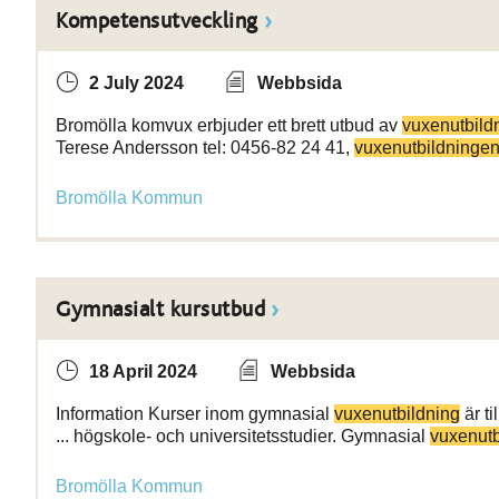
Kompetensutveckling
2 July 2024
Webbsida
Bromölla komvux erbjuder ett brett utbud av
vuxenutbild
Terese Andersson tel: 0456-82 24 41,
vuxenutbildninge
Bromölla Kommun
Gymnasialt kursutbud
18 April 2024
Webbsida
Information Kurser inom gymnasial
vuxenutbildning
är t
... högskole- och universitetsstudier. Gymnasial
vuxenutb
Bromölla Kommun