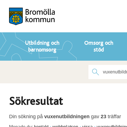
Utbildning och
Omsorg och
barnomsorg
stöd
Sökresultat
Din sökning på
vuxenutbildningen
gav
23
träffar
Menade du:
kontakt
webbplatsen
vissa
vuxenutbildnin