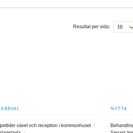
Resultat per sida:
NABBVAL
NYTTA
pettider växel och reception i kommunhuset
Behandling
slagstavla
Senast än