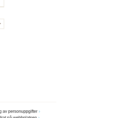
 av personuppgifter
drat på webbplatsen