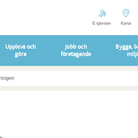
E-tjänster
Karta
Uppleva och
Jobb och
Bygga, b
göra
företagande
milj
g