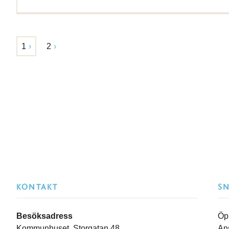
1
2
KONTAKT
S
Besöksadress
Öp
Kommunhuset, Storgatan 48
An