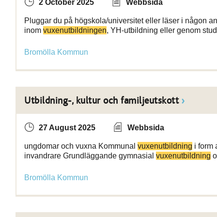
2 October 2025
Webbsida
Pluggar du på högskola/universitet eller läser i någon an
inom
vuxenutbildningen
, YH-utbildning eller genom stu
Bromölla Kommun
Utbildning-, kultur och familjeutskott
27 August 2025
Webbsida
ungdomar och vuxna Kommunal
vuxenutbildning
i form
invandrare Grundläggande gymnasial
vuxenutbildning
o
Bromölla Kommun