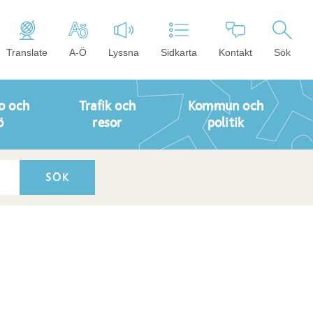
Translate
A-Ö
Lyssna
Sidkarta
Kontakt
Sök
o och
Trafik och
Kommun och
ö
resor
politik