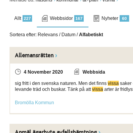
Allt
Webbsidor
Nyheter
227
167
60
Sortera efter:
Relevans
/
Datum
/
Alfabetiskt
Allemansrätten
4 November 2020
Webbsida
sig fritt i den svenska naturen. Men det finns
vissa
saker 
levande träd och buskar. Tänk på att
vissa
arter är fridly
Bromölla Kommun
Anmäl ägarbyte avfallshämtning