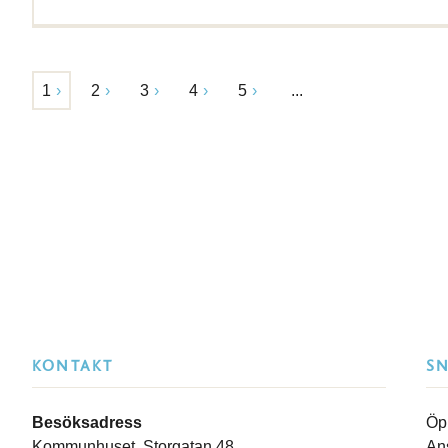
1
2
3
4
5
...
KONTAKT
S
Besöksadress
Öp
Kommunhuset, Storgatan 48
An