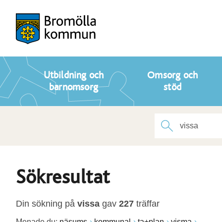
Utbildning och
Omsorg och
barnomsorg
stöd
Sökresultat
Din sökning på
vissa
gav
227
träffar
Menade du:
näsums
kommunal
ta+plan
visma