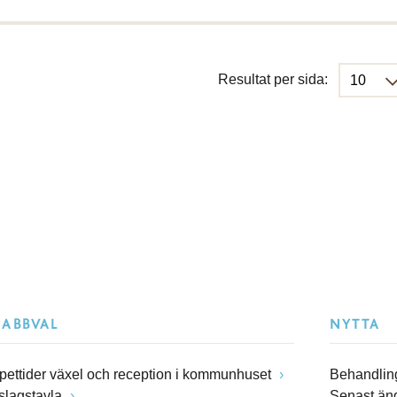
Resultat per sida:
NABBVAL
NYTTA
pettider växel och reception i kommunhuset
Behandling
slagstavla
Senast än