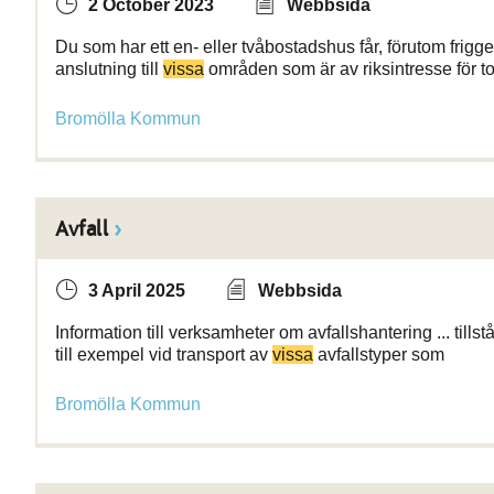
2 October 2023
Webbsida
Du som har ett en- eller tvåbostadshus får, förutom frig
anslutning till
vissa
områden som är av riksintresse för to
Bromölla Kommun
Avfall
3 April 2025
Webbsida
Information till verksamheter om avfallshantering ... tillst
till exempel vid transport av
vissa
avfallstyper som
Bromölla Kommun