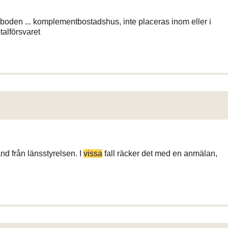
geboden ... komplementbostadshus, inte placeras inom eller i
talförsvaret
ånd från länsstyrelsen. I
vissa
fall räcker det med en anmälan,