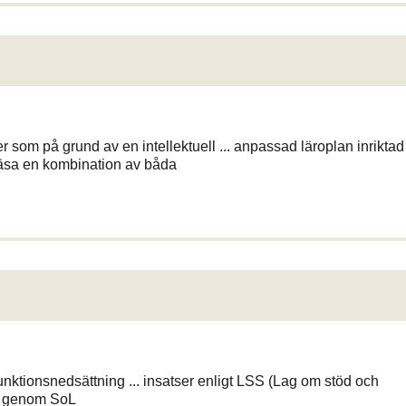
om på grund av en intellektuell ... anpassad läroplan inriktad
t läsa en kombination av båda
nktionsnedsättning ... insatser enligt LSS (Lag om stöd och
d genom SoL