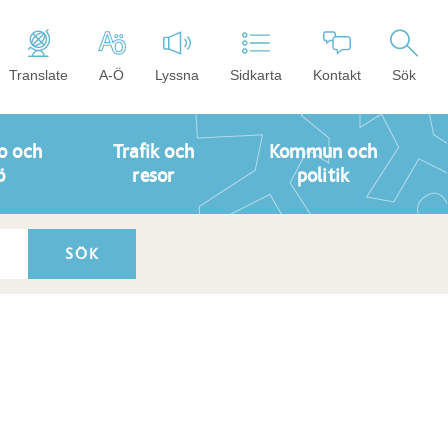
Translate
A-Ö
Lyssna
Sidkarta
Kontakt
Sök
o och
Trafik och
Kommun och
ö
resor
politik