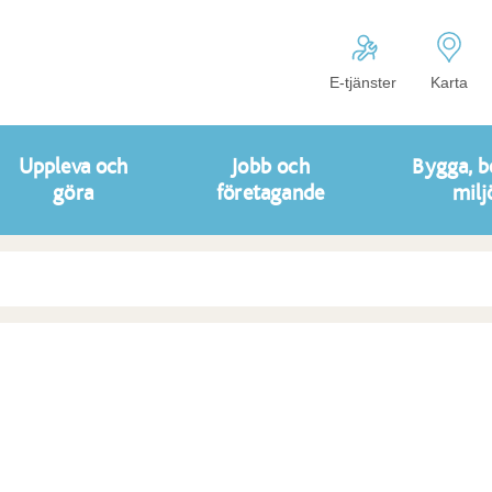
E-tjänster
Karta
Uppleva och
Jobb och
Bygga, b
göra
företagande
milj