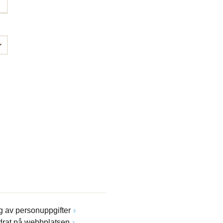
 av personuppgifter
drat på webbplatsen