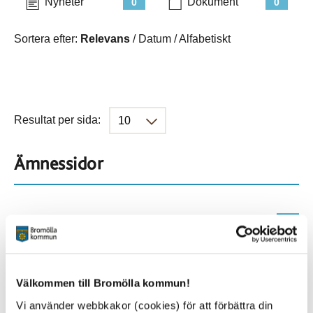
Nyheter
Dokument
0
0
Sortera efter:
Relevans
/
Datum
/
Alfabetiskt
Resultat per sida:
Ämnessidor
Hela webbplatsen
227
Platser
Välkommen till Bromölla kommun!
Vi använder webbkakor (cookies) för att förbättra din