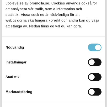
upplevelse av bromolla.se. Cookies används också för
Alla platser
227
att analysera vår trafik, samla information och
statistik. Vissa cookies är nödvändiga för att
webbsidorna ska fungera korrekt och andra kan du välja
att stänga av. Nedan finns de val du kan göra.
Samtyckesval
Nödvändig
Inställningar
KONTAKT
Statistik
Besöksadress
Kommunhuset, Storgatan 48
Postadress
Marknadsföring
Box 18, 295 21 Bromölla
E-post
kommunstyrelsen@bromolla.se