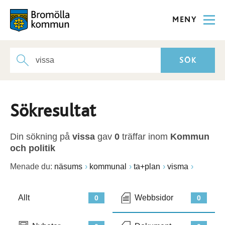
MENY
Sökresultat
Din sökning på
vissa
gav
0
träffar inom
Kommun
och politik
Menade du:
näsums
kommunal
ta+plan
visma
Allt
Webbsidor
0
0