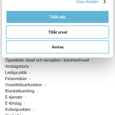
Visa detaljer
www.bromolla.se
Tillåt alla
Växel: 0456-82 20 00
Fax: 0456-82 22 00
Org.nr: 212000-0894
Tillåt urval
SNABBVAL
Avvisa
Öppettider växel och reception i kommunhuset
Anslagstavla
Lediga jobb
Felanmälan
Visselblåsarfunktion
Blankettsamling
E-tjänster
E-förslag
Kulturpunkten