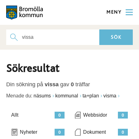
MENY
Sökresultat
Din sökning på
vissa
gav
0
träffar
Menade du:
näsums
kommunal
ta+plan
visma
Allt
Webbsidor
0
0
Nyheter
Dokument
0
0