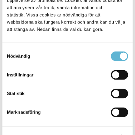
upplevelse av bromolla.se. Cookies används också för
att analysera vår trafik, samla information och
statistik. Vissa cookies är nödvändiga för att
webbsidorna ska fungera korrekt och andra kan du välja
att stänga av. Nedan finns de val du kan göra.
Samtyckesval
Nödvändig
KONTAKT
Inställningar
Besöksadress
Statistik
Kommunhuset, Storgatan 48
Postadress
Marknadsföring
Box 18, 295 21 Bromölla
E-post
kommunstyrelsen@bromolla.se
Webbadress