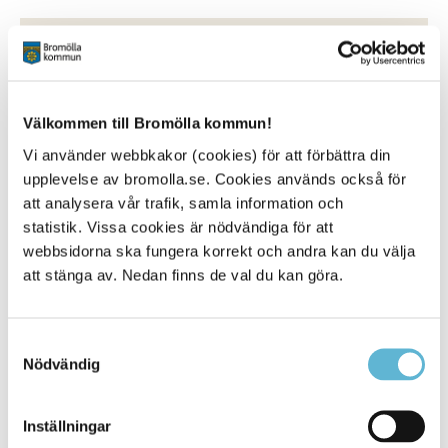
Översiktsplan och detaljplaner
20 March 2024
Välkommen till Bromölla kommun!
Webbsida
Vi använder webbkakor (cookies) för att förbättra din
En viktig uppgift för kommunen är att i planer
visa
upplevelse av bromolla.se. Cookies används också för
hur samhället ska utvecklas. För kommuner innebär
att analysera vår trafik, samla information och
statistik. Vissa cookies är nödvändiga för att
Bromölla Kommun
webbsidorna ska fungera korrekt och andra kan du välja
att stänga av. Nedan finns de val du kan göra.
[Arkiverad] Undervisningen av ukrainska
Samtyckesval
barn börjar
Nödvändig
21 November 2024
Inställningar
Nyhet