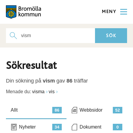
MENY
Sökresultat
Din sökning på
vism
gav
86
träffar
Menade du:
visma
vis
Allt
Webbsidor
86
52
Nyheter
Dokument
34
0