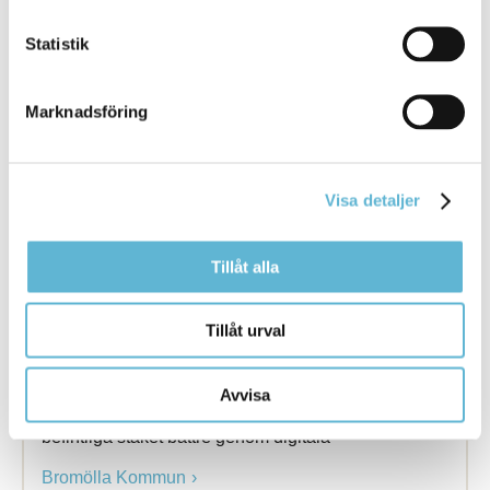
På Dalaskolan Södra i Bromölla står ett klassrum
Statistik
klart att ta emot de ukrainska ... med samma
ursprung. Oksana Lukyanenko börjar
undervisa
på
ukrainska igen, efter 20 år i Sverige.
Marknadsföring
Bromölla Kommun
Visa detaljer
Staketprojekt får pengar
Tillåt alla
2 November 2020
Nyhet
Tillåt urval
Ifö Center får ett projektbidrag på 60 000 kronor av
turism-, ... nytillverkning med modern och mera
Avvisa
hållbar betongteknik och
visa
upp samhällets
befintliga staket bättre genom digitala
Bromölla Kommun