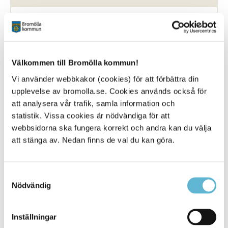
18 August 2021
Nyhet
Ta emot en praoelev på din arbetsplats under en
Välkommen till Bromölla kommun!
vecka i oktober eller november. ... november.
Inspirera ungdomar inför framtida val och
visa
Vi använder webbkakor (cookies) för att förbättra din
samtidigt upp din arbetsplats för en framtida
upplevelse av bromolla.se. Cookies används också för
medarbetare
att analysera vår trafik, samla information och
statistik. Vissa cookies är nödvändiga för att
Bromölla Kommun
webbsidorna ska fungera korrekt och andra kan du välja
att stänga av. Nedan finns de val du kan göra.
Staketprojekt får pengar
Samtyckesval
Nödvändig
2 November 2020
Nyhet
Inställningar