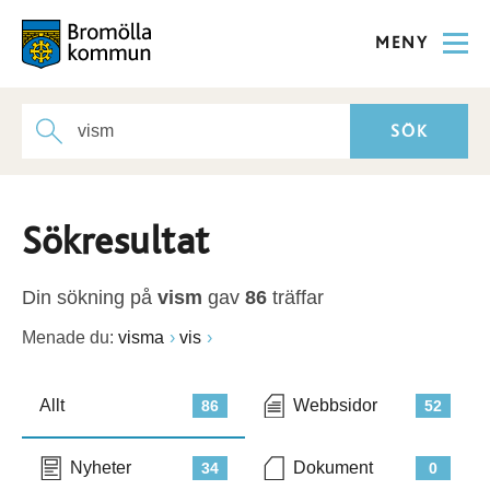
MENY
Sökresultat
Din sökning på
vism
gav
86
träffar
Menade du:
visma
vis
Allt
Webbsidor
86
52
Nyheter
Dokument
34
0