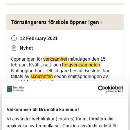
Törnsångarens förskola öppnar igen
12 February 2021
Nyhet
öppnar igen för
verksamhet
måndagen den 15
februari. Kväll-, natt- och
helgverksamheten
Nattugglan har ... ett tidigare beslut. Beslutet har
fattats av
skolchefen
sedan smittspridningen av
covid-19 minskat och
Bromölla Kommun
Välkommen till Bromölla kommun!
Vi använder webbkakor (cookies) för att förbättra din
[Arkiverad] Stöd och omsorg i Bromölla
upplevelse av bromolla.se. Cookies används också för
kommun behöver dig!