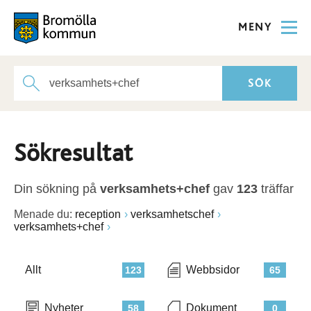
MENY
Sökresultat
Din sökning på
verksamhets+chef
gav
123
träffar
Menade du:
reception
verksamhetschef
verksamhets+chef
Allt
Webbsidor
123
65
Nyheter
Dokument
58
0