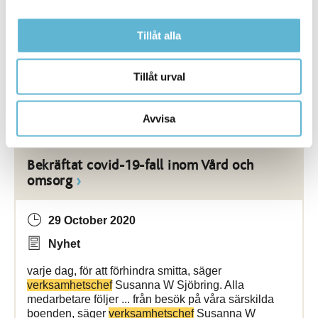
kommer att utföra tjänster inom den kommunala
verksamheten
. Bromöllafixarens tjänster kommer att
Tillåt alla
erbjudas ... För mer information kontakta Birgitta
Sörensen
Enhetschef
Arbetsmarknadsenheten
0456-82 23 35 birgitta
Tillåt urval
Bromölla Kommun
Avvisa
Bekräftat covid-19-fall inom Vård och
omsorg
29 October 2020
Nyhet
varje dag, för att förhindra smitta, säger
verksamhetschef
Susanna W Sjöbring. Alla
medarbetare följer ... från besök på våra särskilda
boenden, säger
verksamhetschef
Susanna W