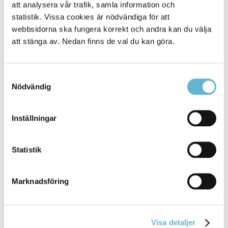
att analysera vår trafik, samla information och
statistik. Vissa cookies är nödvändiga för att
24 January 2024
webbsidorna ska fungera korrekt och andra kan du välja
Nyhet
att stänga av. Nedan finns de val du kan göra.
Inom Omsorg funktionshinder och Vård och omsorg
behöver vi dig, som vill ... timanställningar under
Samtyckesval
sommaren. Kom och träffa
chefer
från
Nödvändig
verksamheterna
och representanter från
Bemanningsenheten
Bromölla Kommun
Inställningar
Statistik
[Arkiverad] BromöllaBryggans
pensionärsservice fasas ut
Marknadsföring
13 November 2023
Nyhet
Visa detaljer