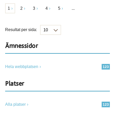
1
2
3
4
5
...
Resultat per sida:
Ämnessidor
Hela webbplatsen
123
Platser
Alla platser
123