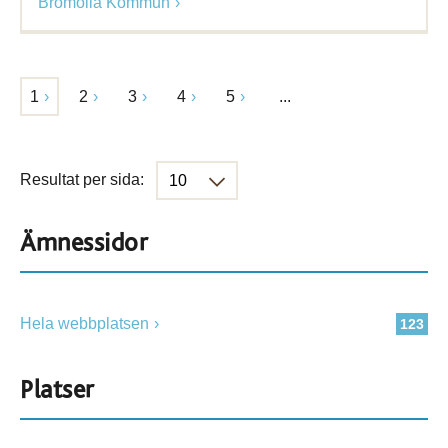
Bromölla Kommun
1
2
3
4
5
...
Resultat per sida:
Ämnessidor
Hela webbplatsen
123
Platser