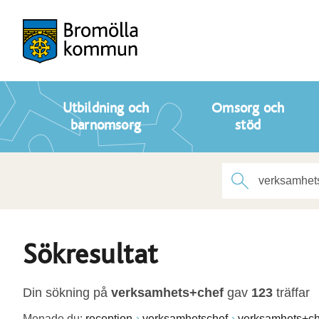
Utbildning och
Omsorg och
barnomsorg
stöd
Sökresultat
Din sökning på
verksamhets+chef
gav
123
träffar
Menade du:
reception
verksamhetschef
verksamhets+ch