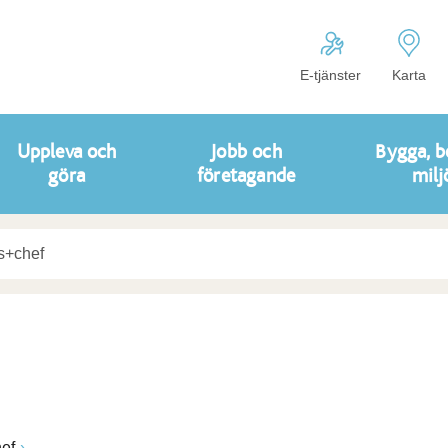
E-tjänster
Karta
Uppleva och
Jobb och
Bygga, b
göra
företagande
milj
ef