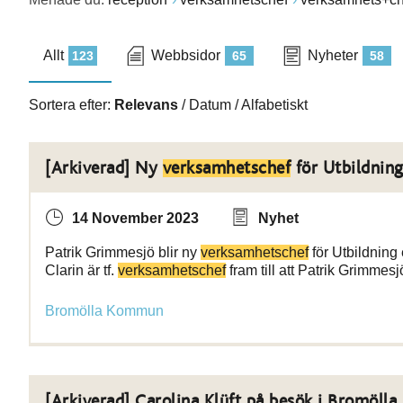
Allt
Webbsidor
Nyheter
123
65
58
Sortera efter:
Relevans
/
Datum
/
Alfabetiskt
[Arkiverad] Ny
verksamhetschef
för Utbildnin
14 November 2023
Nyhet
Patrik Grimmesjö blir ny
verksamhetschef
för Utbildning
Clarin är tf.
verksamhetschef
fram till att Patrik Grimmesjö
Bromölla Kommun
[Arkiverad] Carolina Klüft på besök i Bromöl