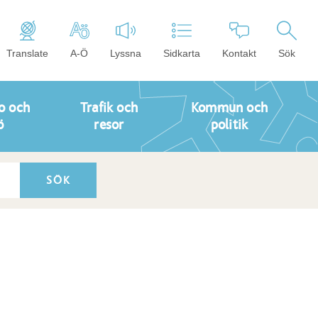
Translate
A-Ö
Lyssna
Sidkarta
Kontakt
Sök
o och
Trafik och
Kommun och
ö
resor
politik