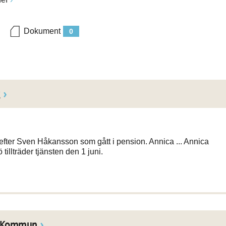
Dokument
0
g
 efter Sven Håkansson som gått i pension. Annica ... Annica
 tillträder tjänsten den 1 juni.
la Kommun