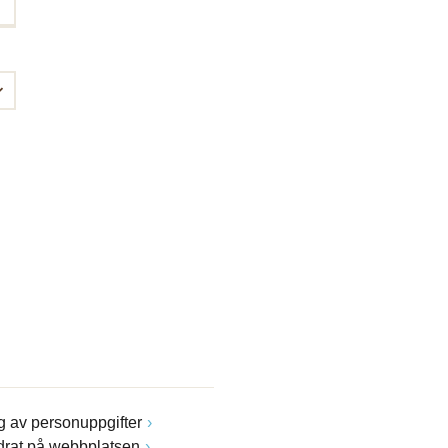
 av personuppgifter
drat på webbplatsen