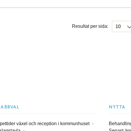
Resultat per sida:
NABBVAL
NYTTA
pettider växel och reception i kommunhuset
Behandling
slagstavla
Senast än