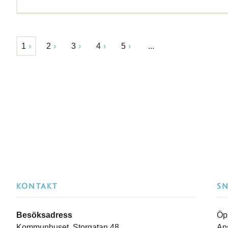
1
2
3
4
5
...
KONTAKT
S
Besöksadress
Öp
Kommunhuset, Storgatan 48
An