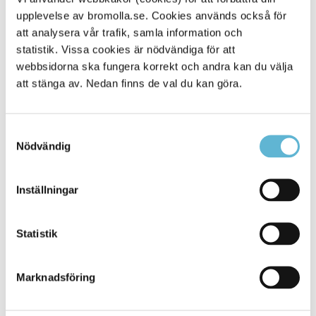
upplevelse av bromolla.se. Cookies används också för
Alla platser
330
att analysera vår trafik, samla information och
statistik. Vissa cookies är nödvändiga för att
webbsidorna ska fungera korrekt och andra kan du välja
att stänga av. Nedan finns de val du kan göra.
Samtyckesval
Nödvändig
Inställningar
KONTAKT
Statistik
Besöksadress
Kommunhuset, Storgatan 48
Postadress
Marknadsföring
Box 18, 295 21 Bromölla
E-post