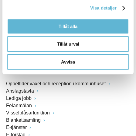
kommunstyrelsen@bromolla.se
Visa detaljer
Webbadress
www.bromolla.se
Tillåt alla
Växel: 0456-82 20 00
Fax: 0456-82 22 00
Tillåt urval
Org.nr: 212000-0894
Avvisa
SNABBVAL
Öppettider växel och reception i kommunhuset
Anslagstavla
Lediga jobb
Felanmälan
Visselblåsarfunktion
Blankettsamling
E-tjänster
E-förslag