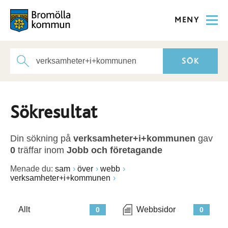
MENY
Sökresultat
Din sökning på
verksamheter+i+kommunen
gav
0
träffar inom
Jobb och företagande
Menade du:
sam
över
webb
verksamheter+i+kommunen
Allt
Webbsidor
0
0