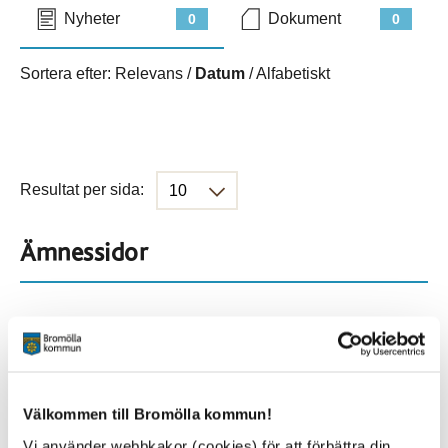
Nyheter
Dokument
0
0
Sortera efter:
Relevans
/
Datum
/
Alfabetiskt
Resultat per sida:
Ämnessidor
Hela webbplatsen
330
Platser
Välkommen till Bromölla kommun!
Vi använder webbkakor (cookies) för att förbättra din