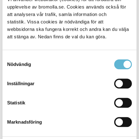
upplevelse av bromolla.se. Cookies används också för
Alla platser
330
att analysera vår trafik, samla information och
statistik. Vissa cookies är nödvändiga för att
webbsidorna ska fungera korrekt och andra kan du välja
att stänga av. Nedan finns de val du kan göra.
Samtyckesval
Nödvändig
Inställningar
KONTAKT
Statistik
Besöksadress
Kommunhuset, Storgatan 48
Postadress
Marknadsföring
Box 18, 295 21 Bromölla
E-post