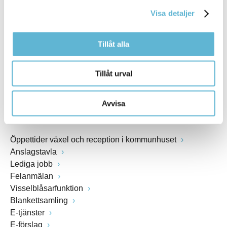
kommunstyrelsen@bromolla.se
Visa detaljer
Webbadress
www.bromolla.se
Tillåt alla
Växel: 0456-82 20 00
Fax: 0456-82 22 00
Tillåt urval
Org.nr: 212000-0894
Avvisa
SNABBVAL
Öppettider växel och reception i kommunhuset
Anslagstavla
Lediga jobb
Felanmälan
Visselblåsarfunktion
Blankettsamling
E-tjänster
E-förslag