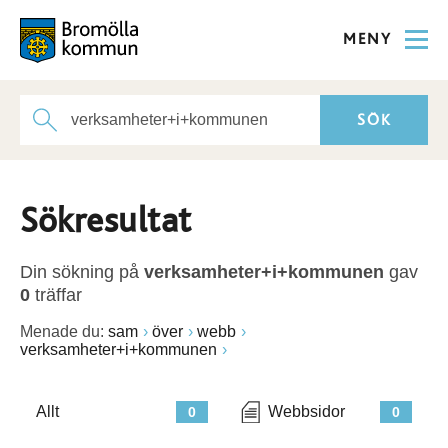
MENY
Sökresultat
Din sökning på
verksamheter+i+kommunen
gav
0
träffar
Menade du:
sam
över
webb
verksamheter+i+kommunen
Allt
Webbsidor
0
0