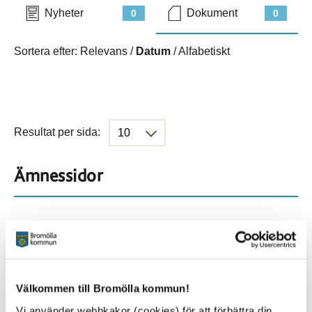
Nyheter
Dokument
0
0
Sortera efter:
Relevans
/
Datum
/
Alfabetiskt
Resultat per sida:
Ämnessidor
Hela webbplatsen
330
Platser
Välkommen till Bromölla kommun!
Vi använder webbkakor (cookies) för att förbättra din