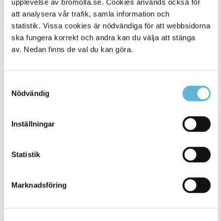
upplevelse av bromolla.se. Cookies används också för
att analysera vår trafik, samla information och
statistik. Vissa cookies är nödvändiga för att webbsidorna
ska fungera korrekt och andra kan du välja att stänga
av. Nedan finns de val du kan göra.
Samtyckesval
Nödvändig
KONTAKT
Inställningar
Besöksadress
Statistik
Kommunhuset, Storgatan 48
Postadress
Marknadsföring
Box 18, 295 21 Bromölla
E-post
kommunstyrelsen@bromolla.se
Webbadress