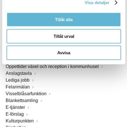
Visa detaljer
www.bromolla.se
Tillåt alla
Växel: 0456-82 20 00
Fax: 0456-82 22 00
Org.nr: 212000-0894
Tillåt urval
SNABBVAL
Avvisa
Öppettider växel och reception i kommunhuset
Anslagstavla
Lediga jobb
Felanmälan
Visselblåsarfunktion
Blankettsamling
E-tjänster
E-förslag
Kulturpunkten