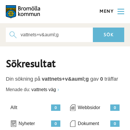
MENY
Sökresultat
Din sökning på
vattnets+v&auml;g
gav
0
träffar
Menade du:
vattnets väg
Allt
Webbsidor
0
0
Nyheter
Dokument
0
0