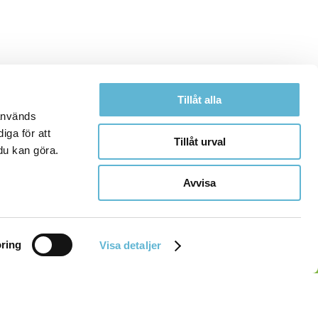
Tillåt alla
 används
iga för att
Tillåt urval
du kan göra.
Avvisa
ring
Visa detaljer