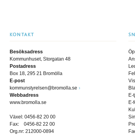
KONTAKT
S
Besöksadress
Öp
Kommunhuset, Storgatan 48
An
Postadress
Le
Box 18, 295 21 Bromölla
Fe
E-post
Vi
kommunstyrelsen@bromolla.se
Bl
Webbadress
E-t
www.bromolla.se
E-
Ku
Växel: 0456-82 20 00
Si
Fax: 0456-82 22 00
Pr
Org.nr: 212000-0894
Fa