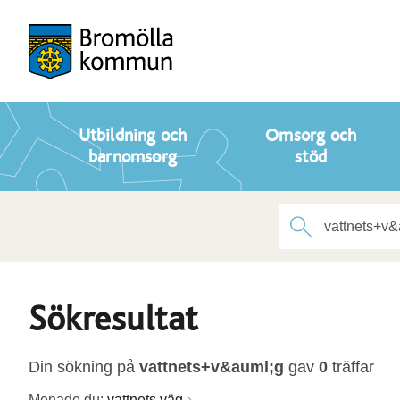
Utbildning och
Omsorg och
barnomsorg
stöd
Sökresultat
Din sökning på
vattnets+v&auml;g
gav
0
träffar
Menade du:
vattnets väg