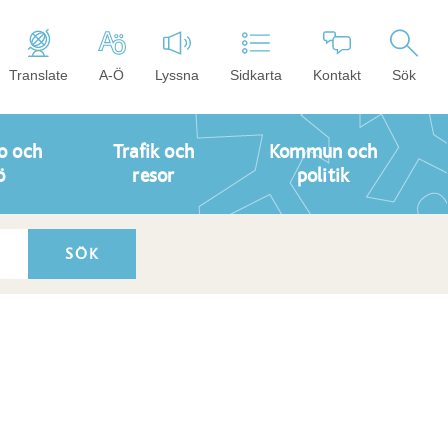
Translate
A-Ö
Lyssna
Sidkarta
Kontakt
Sök
o och
Trafik och
Kommun och
ö
resor
politik