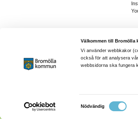
In
Yo
Välkommen till Bromölla
Vi använder webbkakor (coo
också för att analysera vår
webbsidorna ska fungera ko
Samtyckesval
Nödvändig