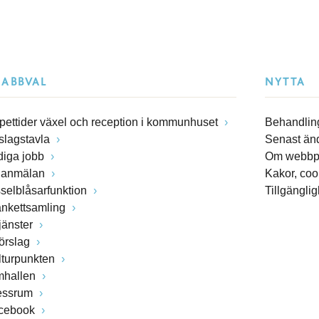
NABBVAL
NYTTA
pettider växel och reception i kommunhuset
Behandling
slagstavla
Senast än
diga jobb
Om webbp
lanmälan
Kakor, coo
sselblåsarfunktion
Tillgängli
ankettsamling
jänster
förslag
lturpunkten
mhallen
essrum
cebook