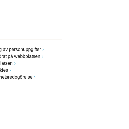
 av personuppgifter
drat på webbplatsen
latsen
kies
ghetsredogörelse