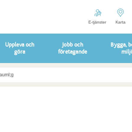
E-tjänster
Karta
Uppleva och
Jobb och
Bygga, b
göra
företagande
milj