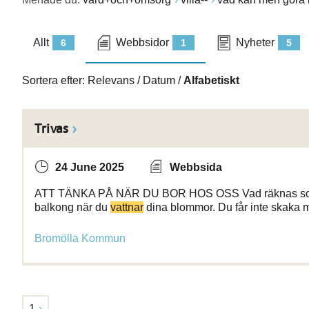
Allt
Webbsidor
Nyheter
6
1
5
Sortera efter:
Relevans
/
Datum
/
Alfabetiskt
Trivas
24 June 2025
Webbsida
ATT TÄNKA PÅ NÄR DU BOR HOS OSS Vad räknas som en 
balkong när du
vattnar
dina blommor. Du får inte skaka m
Bromölla Kommun
1