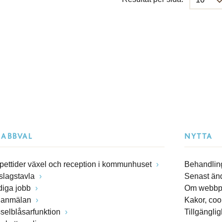
NABBVAL
NYTTA
pettider växel och reception i kommunhuset
Behandling
slagstavla
Senast än
diga jobb
Om webbp
lanmälan
Kakor, coo
sselblåsarfunktion
Tillgängli