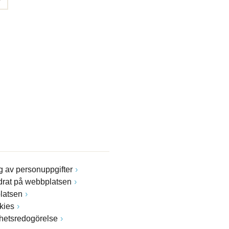
 av personuppgifter
drat på webbplatsen
latsen
kies
ghetsredogörelse