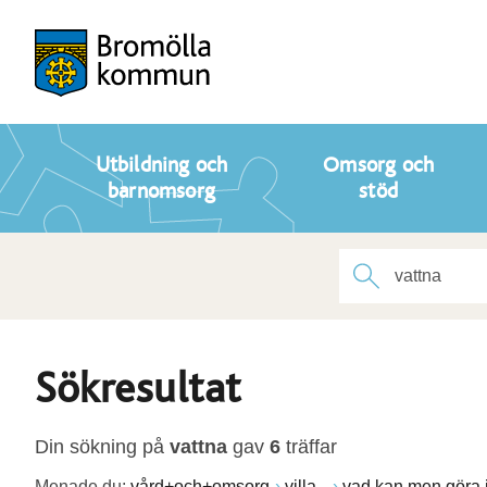
Utbildning och
Omsorg och
barnomsorg
stöd
Sökresultat
Din sökning på
vattna
gav
6
träffar
Menade du:
vård+och+omsorg
villa--
vad kan men göra 