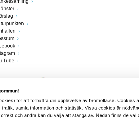
ankettsamling
jänster
förslag
lturpunkten
mhallen
essrum
cebook
stagram
u Tube
 kommun!
kies) för att förbättra din upplevelse av bromolla.se. Cookies
 trafik, samla information och statistik. Vissa cookies är nödvänd
rrekt och andra kan du välja att stänga av. Nedan finns de val 