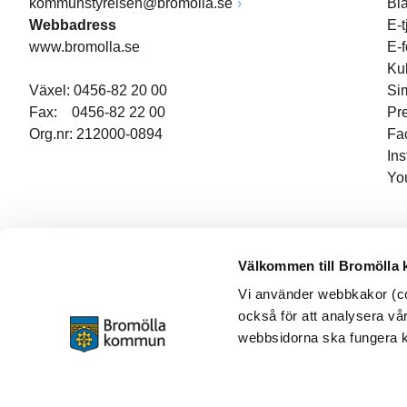
kommunstyrelsen@bromolla.se
Bl
Webbadress
E-t
www.bromolla.se
E-
Ku
Växel: 0456-82 20 00
Si
Fax: 0456-82 22 00
Pr
Org.nr: 212000-0894
Fa
In
Yo
Välkommen till Bromölla
Vi använder webbkakor (coo
också för att analysera vår
webbsidorna ska fungera ko