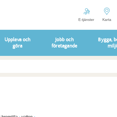
E-tjänster
Karta
Uppleva och
Jobb och
Bygga, b
göra
företagande
milj
i bromölla
vatten