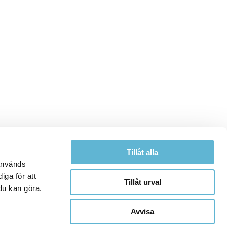
Tillåt alla
 används
iga för att
Tillåt urval
du kan göra.
Avvisa