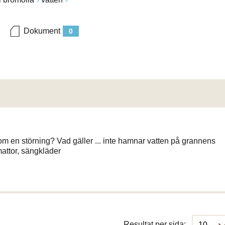
Dokument
0
störning? Vad gäller ... inte hamnar vatten på grannens
attor, sängkläder
Resultat per sida: