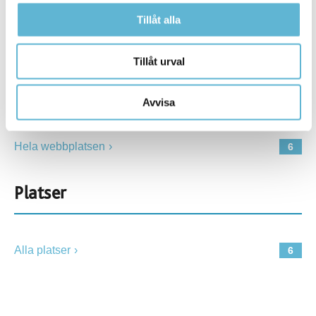
Tillåt alla
Resultat per sida:
Tillåt urval
Ämnessidor
Avvisa
Hela webbplatsen
6
Platser
Alla platser
6