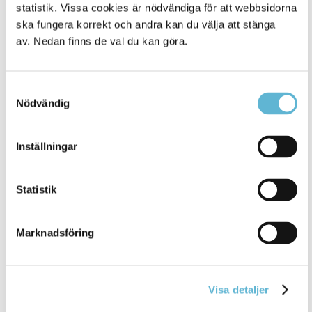
statistik. Vissa cookies är nödvändiga för att webbsidorna
ska fungera korrekt och andra kan du välja att stänga
av. Nedan finns de val du kan göra.
Sölvesborg Energi inför återigen
bevattningsförbud
Samtyckesval
Nödvändig
5 July 2018
Nyhet
Inställningar
Sölvesborg Energi inför återigen bevattningsförbud
och detta påverkar även Valje, ... Var sparsam med
Statistik
vattnet, fyll inga pooler eller
vattna
gräsmattan under
denna perioden.
Marknadsföring
Bromölla Kommun
Visa detaljer
1