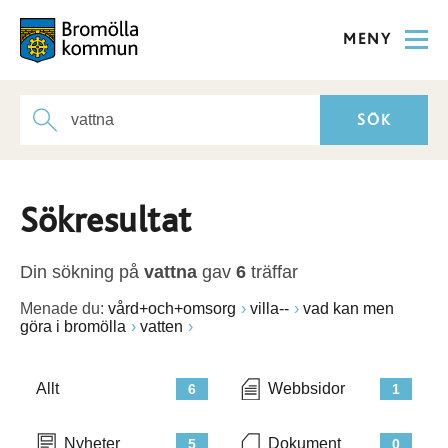
MENY
Sökresultat
Din sökning på
vattna
gav
6
träffar
Menade du:
vård+och+omsorg
villa--
vad kan men
göra i bromölla
vatten
Allt
Webbsidor
6
1
Nyheter
Dokument
5
0