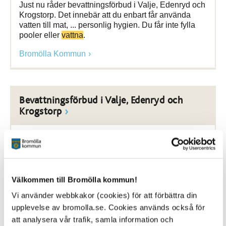
Just nu råder bevattningsförbud i Valje, Edenryd och
Krogstorp. Det innebär att du enbart får använda
vatten till mat, ... personlig hygien. Du får inte fylla
pooler eller
vattna
.
Bromölla Kommun
Bevattningsförbud i Valje, Edenryd och
Krogstorp
5 June 2019
Nyhet
Bromölla Energi och Vatten meddelar att det är
Välkommen till Bromölla kommun!
bevattningsförbud på grund ... att du är sparsam med
Vi använder webbkakor (cookies) för att förbättra din
vattnet och undviker att
vattna
gräsmattor och
rabatter med slang eller spridare
upplevelse av bromolla.se. Cookies används också för
att analysera vår trafik, samla information och
Bromölla Kommun