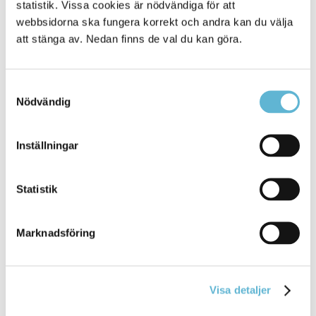
statistik. Vissa cookies är nödvändiga för att
webbsidorna ska fungera korrekt och andra kan du välja
att stänga av. Nedan finns de val du kan göra.
Sölvesborg Energi inför återigen
bevattningsförbud
Samtyckesval
Nödvändig
5 July 2018
Nyhet
Inställningar
Sölvesborg Energi inför återigen bevattningsförbud
och detta påverkar även Valje, ... Var sparsam med
Statistik
vattnet, fyll inga pooler eller
vattna
gräsmattan under
denna perioden.
Marknadsföring
Bromölla Kommun
Visa detaljer
1