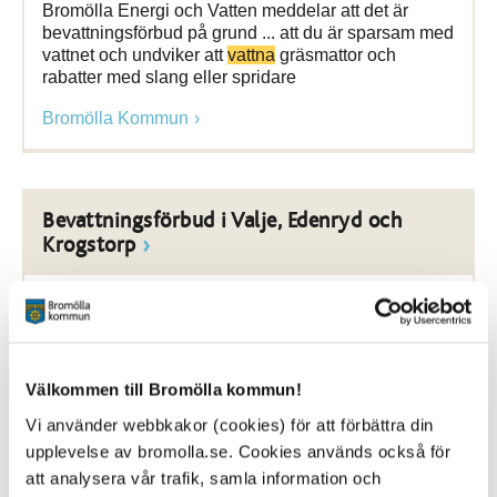
Bromölla Energi och Vatten meddelar att det är
bevattningsförbud på grund ... att du är sparsam med
vattnet och undviker att
vattna
gräsmattor och
rabatter med slang eller spridare
Bromölla Kommun
Bevattningsförbud i Valje, Edenryd och
Krogstorp
14 June 2021
Nyhet
Just nu råder bevattningsförbud i Valje, Edenryd och
Välkommen till Bromölla kommun!
Krogstorp. Det innebär att du enbart får använda
Vi använder webbkakor (cookies) för att förbättra din
vatten till mat, ... personlig hygien. Du får inte fylla
upplevelse av bromolla.se. Cookies används också för
pooler eller
vattna
.
att analysera vår trafik, samla information och
Bromölla Kommun