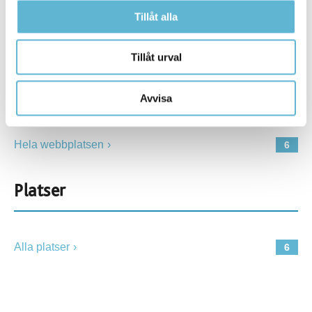
Tillåt alla
Resultat per sida:
Tillåt urval
Ämnessidor
Avvisa
Hela webbplatsen
6
Platser
Alla platser
6