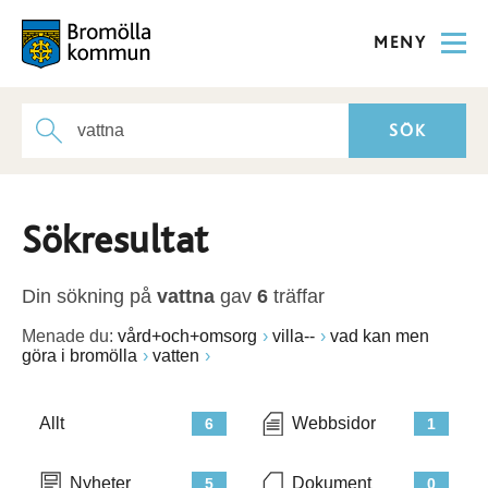
MENY
Sökresultat
Din sökning på
vattna
gav
6
träffar
Menade du:
vård+och+omsorg
villa--
vad kan men
göra i bromölla
vatten
Allt
Webbsidor
6
1
Nyheter
Dokument
5
0