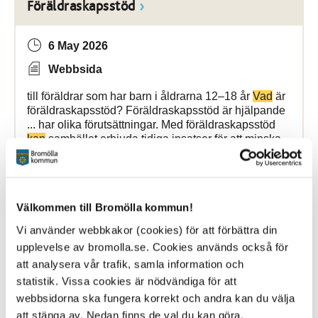
Föräldraskapsstöd
6 May 2026
Webbsida
till föräldrar som har barn i åldrarna 12–18 år
Vad
är
föräldraskapsstöd? Föräldraskapsstöd är hjälpande
... har olika förutsättningar. Med föräldraskapsstöd
kan
samhället erbjuda tidiga insatser för att minska
Bromölla Kommun
Välkommen till Bromölla kommun!
Vi använder webbkakor (cookies) för att förbättra din
SSPF – samverkan mellan skola,
socialtjänst, polis och fritid
upplevelse av bromolla.se. Cookies används också för
att analysera vår trafik, samla information och
statistik. Vissa cookies är nödvändiga för att
6 May 2026
webbsidorna ska fungera korrekt och andra kan du välja
Webbsida
att stänga av. Nedan finns de val du kan göra.