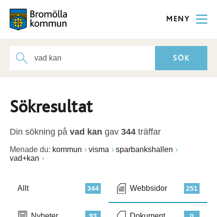
MENY
Sökresultat
Din sökning på
vad kan
gav
344
träffar
Menade du:
kommun
visma
sparbankshallen
vad+kan
Allt
Webbsidor
344
251
Nyheter
Dokument
93
0