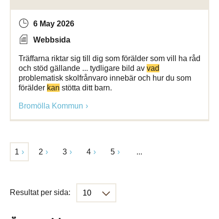
6 May 2026
Webbsida
Träffarna riktar sig till dig som förälder som vill ha råd
och stöd gällande ... tydligare bild av
vad
problematisk skolfrånvaro innebär och hur du som
förälder
kan
stötta ditt barn.
Bromölla Kommun
1
2
3
4
5
...
Resultat per sida: