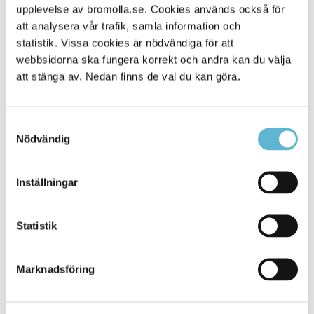
upplevelse av bromolla.se. Cookies används också för
Alla platser
0
att analysera vår trafik, samla information och
statistik. Vissa cookies är nödvändiga för att
webbsidorna ska fungera korrekt och andra kan du välja
att stänga av. Nedan finns de val du kan göra.
Samtyckesval
Nödvändig
Inställningar
KONTAKT
Statistik
Besöksadress
Kommunhuset, Storgatan 48
Postadress
Marknadsföring
Box 18, 295 21 Bromölla
E-post
kommunstyrelsen@bromolla.se