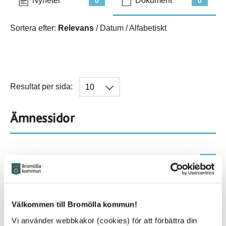
Nyheter
Dokument
0
0
Sortera efter:
Relevans
/
Datum
/
Alfabetiskt
Resultat per sida:
Ämnessidor
Hela webbplatsen
0
Platser
Välkommen till Bromölla kommun!
Vi använder webbkakor (cookies) för att förbättra din