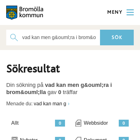
MENY
Sökresultat
Din sökning på
vad kan men g&ouml;ra i
brom&ouml;lla
gav
0
träffar
Menade du:
vad kan man g
Allt
Webbsidor
0
0