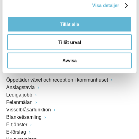
Visa detaljer
Webbadress
www.bromolla.se
Tillåt alla
Växel: 0456-82 20 00
Fax: 0456-82 22 00
Tillåt urval
Org.nr: 212000-0894
Avvisa
SNABBVAL
Öppettider växel och reception i kommunhuset
Anslagstavla
Lediga jobb
Felanmälan
Visselblåsarfunktion
Blankettsamling
E-tjänster
E-förslag