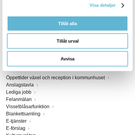
Visa detaljer
Webbadress
www.bromolla.se
Tillåt alla
Växel: 0456-82 20 00
Fax: 0456-82 22 00
Tillåt urval
Org.nr: 212000-0894
Avvisa
SNABBVAL
Öppettider växel och reception i kommunhuset
Anslagstavla
Lediga jobb
Felanmälan
Visselblåsarfunktion
Blankettsamling
E-tjänster
E-förslag