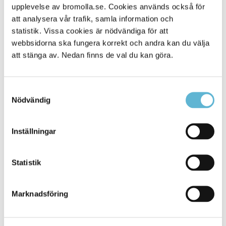
upplevelse av bromolla.se. Cookies används också för
Alla platser
0
att analysera vår trafik, samla information och
statistik. Vissa cookies är nödvändiga för att
webbsidorna ska fungera korrekt och andra kan du välja
att stänga av. Nedan finns de val du kan göra.
Samtyckesval
Nödvändig
Inställningar
KONTAKT
Statistik
Besöksadress
Kommunhuset, Storgatan 48
Postadress
Marknadsföring
Box 18, 295 21 Bromölla
E-post
kommunstyrelsen@bromolla.se