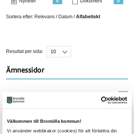
Nyheter
Dokument
0
0
Sortera efter:
Relevans
/
Datum
/
Alfabetiskt
Resultat per sida:
Ämnessidor
Hela webbplatsen
0
Platser
Välkommen till Bromölla kommun!
Vi använder webbkakor (cookies) för att förbättra din