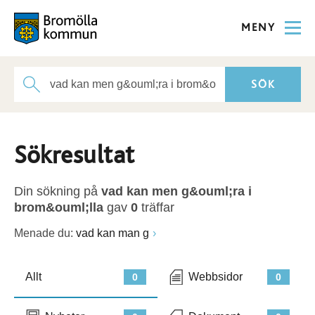
MENY
Sökresultat
Din sökning på
vad kan men g&ouml;ra i
brom&ouml;lla
gav
0
träffar
Menade du:
vad kan man g
Allt
Webbsidor
0
0