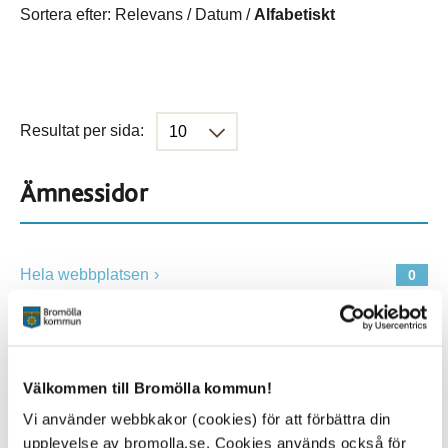
Sortera efter:
Relevans
/
Datum
/
Alfabetiskt
Resultat per sida:
Ämnessidor
Hela webbplatsen
0
Platser
Välkommen till Bromölla kommun!
Vi använder webbkakor (cookies) för att förbättra din
Alla platser
0
upplevelse av bromolla.se. Cookies används också för