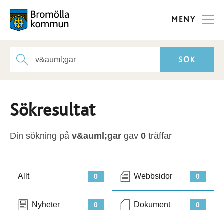
MENY
Sökresultat
Din sökning på
v&auml;gar
gav
0
träffar
Allt
Webbsidor
0
0
Nyheter
Dokument
0
0