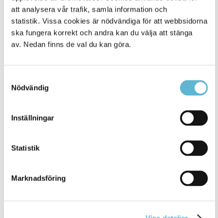
att analysera vår trafik, samla information och
statistik. Vissa cookies är nödvändiga för att webbsidorna
ska fungera korrekt och andra kan du välja att stänga
av. Nedan finns de val du kan göra.
Samtyckesval
Nödvändig
KONTAKT
Inställningar
Besöksadress
Statistik
Kommunhuset, Storgatan 48
Postadress
Box 18, 295 21 Bromölla
Marknadsföring
E-post
kommunstyrelsen@bromolla.se
Webbadress
Visa detaljer