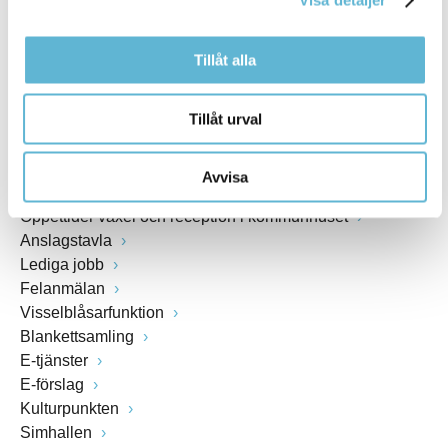
www.bromolla.se
Växel: 0456-82 20 00
Tillåt alla
Fax: 0456-82 22 00
Org.nr: 212000-0894
Tillåt urval
SNABBVAL
Avvisa
Öppettider växel och reception i kommunhuset
Anslagstavla
Lediga jobb
Felanmälan
Visselblåsarfunktion
Blankettsamling
E-tjänster
E-förslag
Kulturpunkten
Simhallen