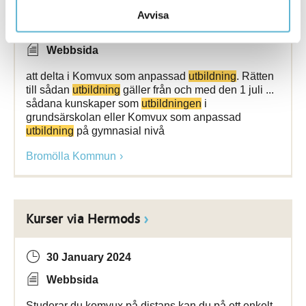
Avvisa
14 November 2025
Webbsida
att delta i Komvux som anpassad
utbildning
. Rätten
till sådan
utbildning
gäller från och med den 1 juli ...
sådana kunskaper som
utbildningen
i
grundsärskolan eller Komvux som anpassad
utbildning
på gymnasial nivå
Bromölla Kommun
Kurser via Hermods
30 January 2024
Webbsida
Studerar du komvux på distans kan du på ett enkelt