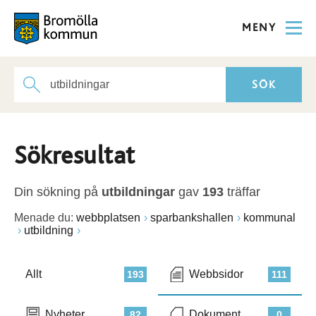
MENY
Sökresultat
Din sökning på
utbildningar
gav
193
träffar
Menade du:
webbplatsen
sparbankshallen
kommunal
utbildning
Allt
Webbsidor
193
111
Nyheter
Dokument
82
0