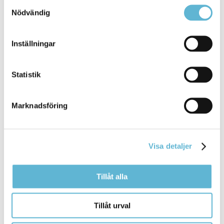
Samtyckesval
Nödvändig
Arbetsplatsintegrerad
utbildning
för lärare
Inställningar
– APILU
Statistik
11 February 2025
Webbsida
Marknadsföring
Arbetsplatsintegrerad lärarutbildning (APILU) är en
unik möjlighet att kunna studera ...
Arbetsplatsintegrerad
lärarutbildning
(APILU) är en
unik möjlighet att kunna studera till lärare och
Visa detaljer
Bromölla Kommun
Tillåt alla
Anpassad
utbildning
för vuxna (extern
Tillåt urval
samordnare)