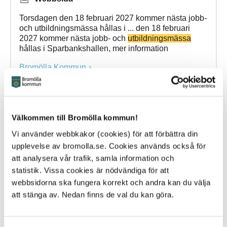
Torsdagen den 18 februari 2027 kommer nästa jobb-
och utbildningsmässa hållas i ... den 18 februari
2027 kommer nästa jobb- och
utbildningsmässa
hållas i Sparbankshallen, mer information
Bromölla Kommun
Utbildning
-, kultur och familjeutskott
Välkommen till Bromölla kommun!
Vi använder webbkakor (cookies) för att förbättra din
27 August 2025
upplevelse av bromolla.se. Cookies används också för
att analysera vår trafik, samla information och
Webbsida
statistik. Vissa cookies är nödvändiga för att
Utbildning
-, kultur och familjeutskottet är ett av
webbsidorna ska fungera korrekt och andra kan du välja
kommunstyrelsens fyra utskott. Ledamöter och
att stänga av. Nedan finns de val du kan göra.
ersättare
Bromölla Kommun