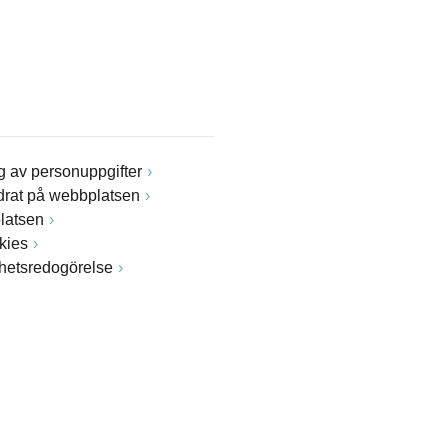
 av personuppgifter
drat på webbplatsen
latsen
kies
ghetsredogörelse