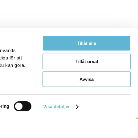
Tillåt alla
 används
iga för att
Tillåt urval
du kan göra.
Avvisa
ring
Visa detaljer