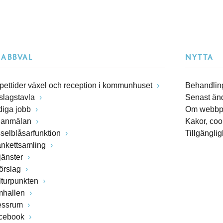
NABBVAL
NYTTA
pettider växel och reception i kommunhuset
Behandling
slagstavla
Senast än
diga jobb
Om webbp
lanmälan
Kakor, coo
sselblåsarfunktion
Tillgängli
ankettsamling
jänster
förslag
lturpunkten
mhallen
essrum
cebook