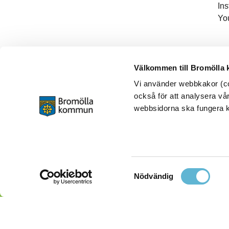
In
Yo
Välkommen till Bromölla
Vi använder webbkakor (coo
också för att analysera vår
webbsidorna ska fungera ko
Samtyckesval
Nödvändig