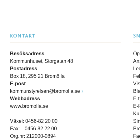
KONTAKT
S
Besöksadress
Öp
Kommunhuset, Storgatan 48
An
Postadress
Le
Box 18, 295 21 Bromölla
Fe
E-post
Vi
kommunstyrelsen@bromolla.se
Bl
Webbadress
E-t
www.bromolla.se
E-
Ku
Växel: 0456-82 20 00
Si
Fax: 0456-82 22 00
Pr
Org.nr: 212000-0894
Fa