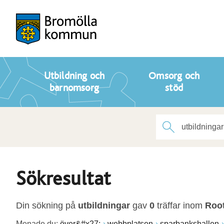
Utbildning och
Omsorg och
barnomsorg
stöd
Sökresultat
Din sökning på
utbildningar
gav
0
träffar inom
Roo
Menade du:
över&#x27;
webbplatsen
sparbankshallen