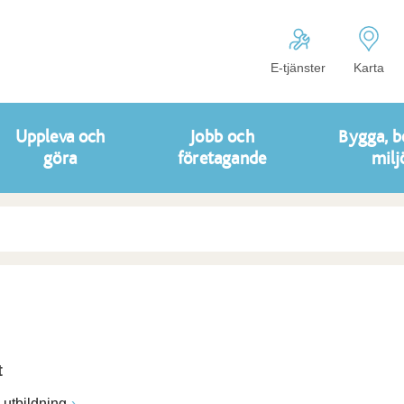
E-tjänster
Karta
Uppleva och
Jobb och
Bygga, b
göra
företagande
milj
t
utbildning