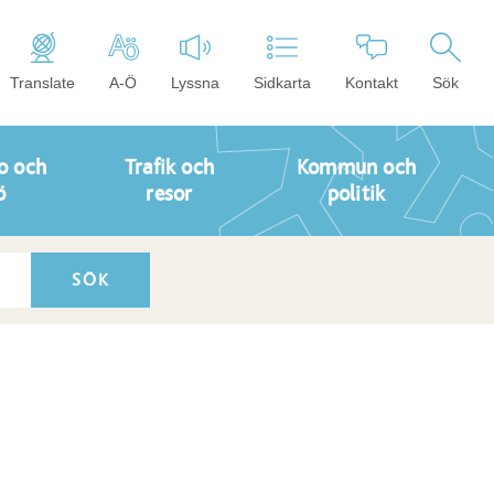
Translate
A-Ö
Lyssna
Sidkarta
Kontakt
Sök
o och
Trafik och
Kommun och
ö
resor
politik