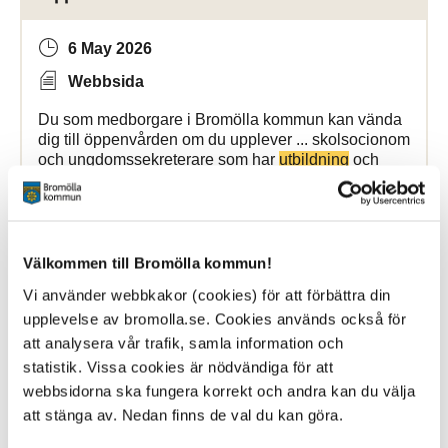
6 May 2026
Webbsida
Du som medborgare i Bromölla kommun kan vända
dig till öppenvården om du upplever ... skolsocionom
och ungdomssekreterare som har
utbildning
och
erfarenheter inom socialt arbete. Vi har
Bromölla Kommun
Välkommen till Bromölla kommun!
Vi använder webbkakor (cookies) för att förbättra din
Akut hjälp
upplevelse av bromolla.se. Cookies används också för
att analysera vår trafik, samla information och
6 May 2026
statistik. Vissa cookies är nödvändiga för att
webbsidorna ska fungera korrekt och andra kan du välja
Webbsida
att stänga av. Nedan finns de val du kan göra.
Vi bygger om - mer information kommer inom kort! ...