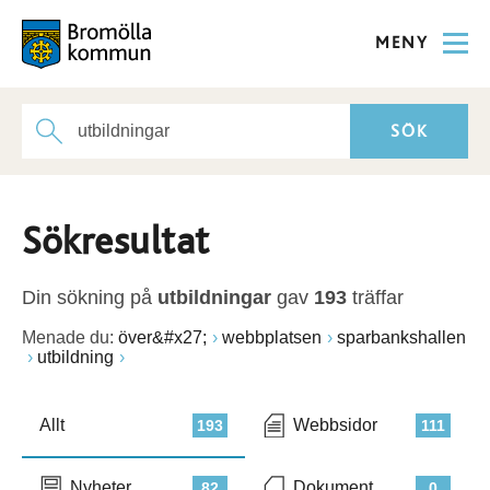
MENY
Sökresultat
Din sökning på
utbildningar
gav
193
träffar
Menade du:
över&#x27;
webbplatsen
sparbankshallen
utbildning
Allt
Webbsidor
193
111
Nyheter
Dokument
82
0