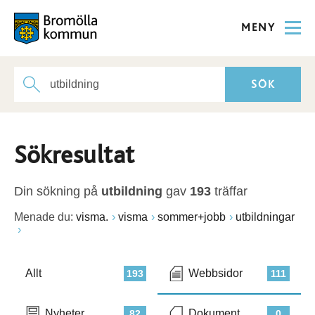
MENY
Sökresultat
Din sökning på
utbildning
gav
193
träffar
Menade du:
visma.
visma
sommer+jobb
utbildningar
Allt
Webbsidor
193
111
Nyheter
Dokument
82
0