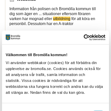
Information från polisen och Bromölla kommun till
dig som äger en ... situationer eftersom föraren
varken har mognad eller
utbildning
för att köra en
personbil. Dessutom har en A-traktor
Bromölla Kommun
Välkommen till Bromölla kommun!
Medling vid brott
Vi använder webbkakor (cookies) för att förbättra din
upplevelse av bromolla.se. Cookies används också för
6 May 2026
att analysera vår trafik, samla information och
Webbsida
statistik. Vissa cookies är nödvändiga för att
webbsidorna ska fungera korrekt och andra kan du välja
I Bromölla kommun finns möjligheten för unga som
har begått ett brott och ... är en medlare? Det är en
att stänga av. Nedan finns de val du kan göra.
person med särskild
utbildning
för att genomföra
medlingar. Personen ska vara
Samtyckesval