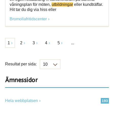
våningsplan för möten,
utbildningar
eller kundträffar.
Hit tar du dig via hiss eller
Bromollafritidscenter
1
2
3
4
5
...
Resultat per sida:
Ämnessidor
Hela webbplatsen
193