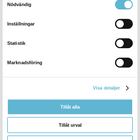
Bromölla Kommun
Nödvändig
Inställningar
Föräldrastöd vid problematisk skolfrånvaro
Statistik
6 May 2026
Marknadsföring
Webbsida
Träffarna riktar sig till dig som förälder som vill ha råd
och ... erbjuder gruppträffarna arbetar inom
Visa detaljer
öppenvården och
utbildning
och är en del av det
skolsociala teamet. Vi delar
Bromölla Kommun
Tillåt alla
Tillåt urval
Skolsocialt team (SST)