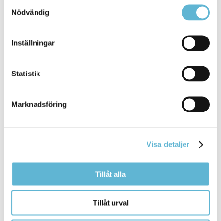
Samtyckesval
Bromöllas
utbildningsverksamhet
.
Nödvändig
Bromölla Kommun
Inställningar
Sparbankshallen
Statistik
10 October 2024
Marknadsföring
Webbsida
Sparbankshallen - en plats för motion, aktiviteter,
hälsa, utbildning, kultur, konferenser ...
Visa detaljer
Sparbankshallen - en plats för motion, aktiviteter,
hälsa,
utbildning
, kultur, konferenser och mässor.
Tillåt alla
Bromölla Kommun
Tillåt urval