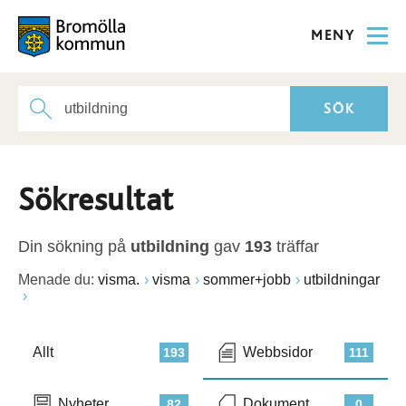
MENY
Sökresultat
Din sökning på
utbildning
gav
193
träffar
Menade du:
visma.
visma
sommer+jobb
utbildningar
Allt
Webbsidor
193
111
Nyheter
Dokument
82
0