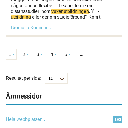
någon annan flexibel ... flexibel form som
distansstudier inom
vuxenutbildningen
, YH-
utbildning
eller genom studieförbund? Kom till
Bromölla Kommun
1
2
3
4
5
...
Resultat per sida:
Ämnessidor
Hela webbplatsen
193