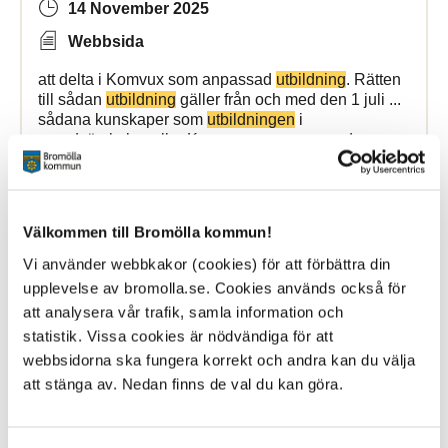
14 November 2025
Webbsida
att delta i Komvux som anpassad
utbildning
. Rätten
till sådan
utbildning
gäller från och med den 1 juli ...
sådana kunskaper som
utbildningen
i
grundsärskolan eller Komvux som anpassad
utbildning
på gymnasial nivå
Bromölla Kommun
Välkommen till Bromölla kommun!
Vi använder webbkakor (cookies) för att förbättra din
upplevelse av bromolla.se. Cookies används också för
Utbildningsverksamhetens
vision
att analysera vår trafik, samla information och
statistik. Vissa cookies är nödvändiga för att
13 December 2021
webbsidorna ska fungera korrekt och andra kan du välja
Webbsida
att stänga av. Nedan finns de val du kan göra.
Visionsdokument för Bromöllas
utbildningsverksamhet. ... Visionsdokument för