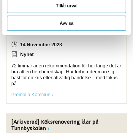
Tillåt urval
[Arkiverad] Vad skulle du göra om din
Avvisa
vardag vändes
upp
och ner?
14 November 2023
Nyhet
72 timmar är en rekommendation för hur länge det är
bra att en hemberedskap. Hur förbereder man sig
bäst för en kris eller allvarlig händelse – med fokus
på
Bromölla Kommun
[Arkiverad] Köksrenovering klar på
Tunnbyskolan