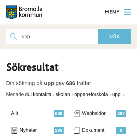
MENY
Sökresultat
Din sökning på
upp
gav
686
träffar
Menade du:
kontakta
skolan
öppen+förskola
upp'
Allt
Webbsidor
686
387
Nyheter
Dokument
299
0