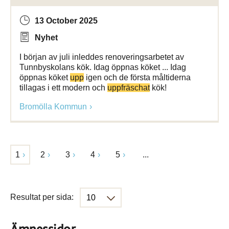
13 October 2025
Nyhet
I början av juli inleddes renoveringsarbetet av
Tunnbyskolans kök. Idag öppnas köket ... Idag
öppnas köket
upp
igen och de första måltiderna
tillagas i ett modern och
uppfräschat
kök!
Bromölla Kommun
1
2
3
4
5
...
Resultat per sida: