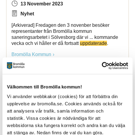
13 November 2023
Nyhet
[Arkiverad] Fredagen den 3 novenber besöker
representanter från Bromölla kommun
saneringsarbetet i Sölvesborg där vi ... kommande
vecka och vi håller er då fortsatt
uppdaterade
.
Bromölla Kommun
[Arkiverad]
Uppdaterad
broschyr ”Om
Välkommen till Bromölla kommun!
krisen eller kriget kommer”
Vi använder webbkakor (cookies) för att förbättra din
upplevelse av bromolla.se. Cookies används också för
10 January 2025
att analysera vår trafik, samla information och
Nyhet
statistik. Vissa cookies är nödvändiga för att
webbsidorna ska fungera korrekt och andra kan du välja
säkerhetspolitiska verklighet. Innehållet har
att stänga av. Nedan finns de val du kan göra.
uppdaterats
med tydligare och mer aktuella