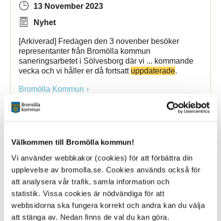
13 November 2023
Nyhet
[Arkiverad] Fredagen den 3 novenber besöker
representanter från Bromölla kommun
saneringsarbetet i Sölvesborg där vi ... kommande
vecka och vi håller er då fortsatt
uppdaterade
.
Bromölla Kommun
[Arkiverad]
Uppdaterad
broschyr ”Om
Välkommen till Bromölla kommun!
krisen eller kriget kommer”
Vi använder webbkakor (cookies) för att förbättra din
upplevelse av bromolla.se. Cookies används också för
10 January 2025
att analysera vår trafik, samla information och
Nyhet
statistik. Vissa cookies är nödvändiga för att
webbsidorna ska fungera korrekt och andra kan du välja
säkerhetspolitiska verklighet. Innehållet har
att stänga av. Nedan finns de val du kan göra.
uppdaterats
med tydligare och mer aktuella