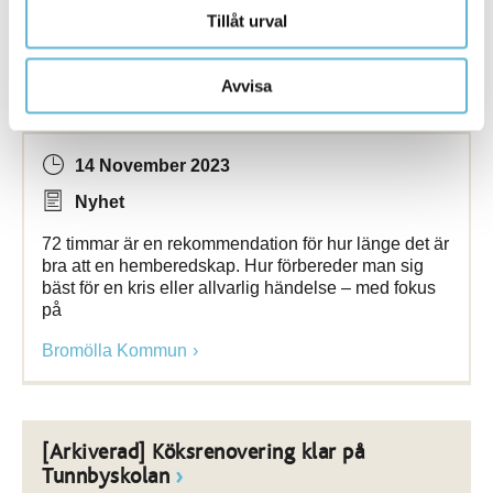
Tillåt urval
[Arkiverad] Vad skulle du göra om din
Avvisa
vardag vändes
upp
och ner?
14 November 2023
Nyhet
72 timmar är en rekommendation för hur länge det är
bra att en hemberedskap. Hur förbereder man sig
bäst för en kris eller allvarlig händelse – med fokus
på
Bromölla Kommun
[Arkiverad] Köksrenovering klar på
Tunnbyskolan