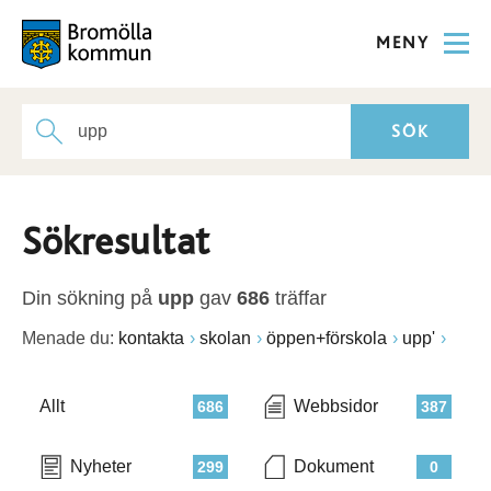
MENY
Sökresultat
Din sökning på
upp
gav
686
träffar
Menade du:
kontakta
skolan
öppen+förskola
upp'
Allt
Webbsidor
686
387
Nyheter
Dokument
299
0