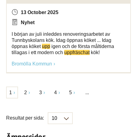
13 October 2025
Nyhet
I början av juli inleddes renoveringsarbetet av
Tunnbyskolans kök. Idag öppnas köket ... Idag
öppnas köket
upp
igen och de första måltiderna
tillagas i ett modern och
uppfräschat
kök!
Bromölla Kommun
1
2
3
4
5
...
Resultat per sida: