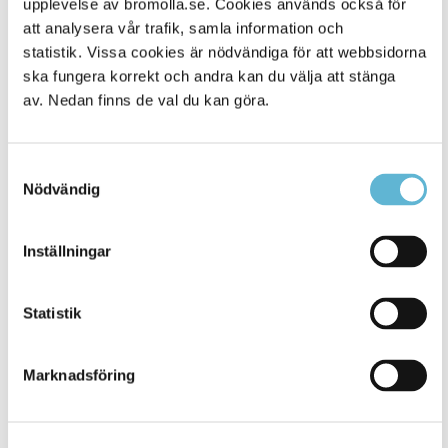
upplevelse av bromolla.se. Cookies används också för
att analysera vår trafik, samla information och
statistik. Vissa cookies är nödvändiga för att webbsidorna
ska fungera korrekt och andra kan du välja att stänga
av. Nedan finns de val du kan göra.
Samtyckesval
Nödvändig
KONTAKT
Inställningar
Besöksadress
Statistik
Kommunhuset, Storgatan 48
Postadress
Marknadsföring
Box 18, 295 21 Bromölla
E-post
kommunstyrelsen@bromolla.se
Webbadress