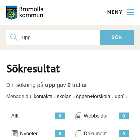
MENY
Sökresultat
Din sökning på
upp
gav
0
träffar
Menade du:
kontakta
skolan
öppen+förskola
upp'
Allt
Webbsidor
0
0
Nyheter
Dokument
0
0