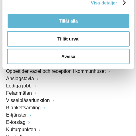
Visa detaljer
www.bromolla.se
Tillåt alla
Växel: 0456-82 20 00
Fax: 0456-82 22 00
Org.nr: 212000-0894
Tillåt urval
SNABBVAL
Avvisa
Öppettider växel och reception i kommunhuset
Anslagstavla
Lediga jobb
Felanmälan
Visselblåsarfunktion
Blankettsamling
E-tjänster
E-förslag
Kulturpunkten