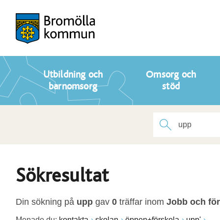
Utbildning och
Omsorg och
barnomsorg
stöd
Sökresultat
Din sökning på
upp
gav
0
träffar inom
Jobb och fö
Menade du:
kontakta
skolan
öppen+förskola
upp'