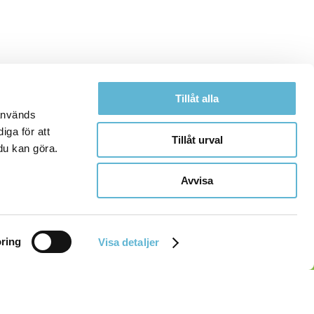
Tillåt alla
 används
iga för att
Tillåt urval
du kan göra.
Avvisa
ring
Visa detaljer