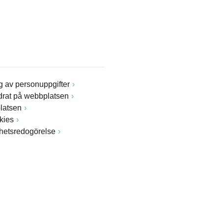
 av personuppgifter
drat på webbplatsen
latsen
kies
ghetsredogörelse