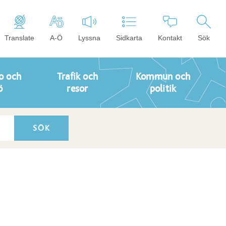
Translate
A-Ö
Lyssna
Sidkarta
Kontakt
Sök
o och
Trafik och
Kommun och
ö
resor
politik