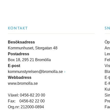
KONTAKT
S
Besöksadress
Öp
Kommunhuset, Storgatan 48
An
Postadress
Le
Box 18, 295 21 Bromölla
Fe
E-post
Vi
kommunstyrelsen@bromolla.se
Bl
Webbadress
E-t
www.bromolla.se
E-
Ku
Växel: 0456-82 20 00
Si
Fax: 0456-82 22 00
Pr
Org.nr: 212000-0894
Fa