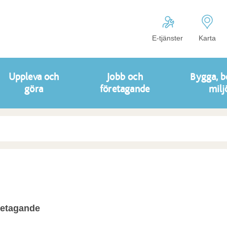
E-tjänster
Karta
Uppleva och
Jobb och
Bygga, b
göra
företagande
milj
retagande