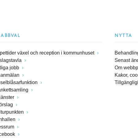
NABBVAL
NYTTA
pettider växel och reception i kommunhuset
Behandling
slagstavla
Senast än
diga jobb
Om webbp
lanmälan
Kakor, coo
sselblåsarfunktion
Tillgängli
ankettsamling
jänster
förslag
lturpunkten
mhallen
essrum
cebook