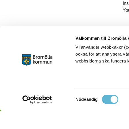
In
Yo
Välkommen till Bromölla
Vi använder webbkakor (coo
också för att analysera vår
webbsidorna ska fungera ko
Samtyckesval
Nödvändig