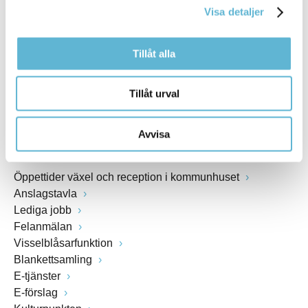
Visa detaljer
Webbadress
www.bromolla.se
Tillåt alla
Växel: 0456-82 20 00
Fax: 0456-82 22 00
Tillåt urval
Org.nr: 212000-0894
Avvisa
SNABBVAL
Öppettider växel och reception i kommunhuset
Anslagstavla
Lediga jobb
Felanmälan
Visselblåsarfunktion
Blankettsamling
E-tjänster
E-förslag