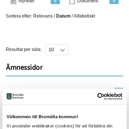
Nyheter
Dokument
0
0
Sortera efter:
Relevans
/
Datum
/
Alfabetiskt
Resultat per sida:
Ämnessidor
Hela webbplatsen
686
Platser
Välkommen till Bromölla kommun!
Vi använder webbkakor (cookies) för att förbättra din