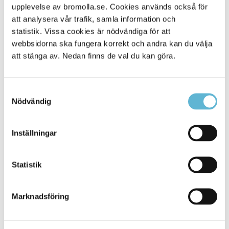
upplevelse av bromolla.se. Cookies används också för
Alla platser
686
att analysera vår trafik, samla information och
statistik. Vissa cookies är nödvändiga för att
webbsidorna ska fungera korrekt och andra kan du välja
att stänga av. Nedan finns de val du kan göra.
Samtyckesval
Nödvändig
Inställningar
KONTAKT
Statistik
Besöksadress
Kommunhuset, Storgatan 48
Postadress
Marknadsföring
Box 18, 295 21 Bromölla
E-post
kommunstyrelsen@bromolla.se