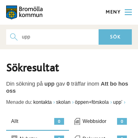
MENY
Sökresultat
Din sökning på
upp
gav
0
träffar inom
Att bo hos
oss
Menade du:
kontakta
skolan
öppen+förskola
upp'
Allt
Webbsidor
0
0