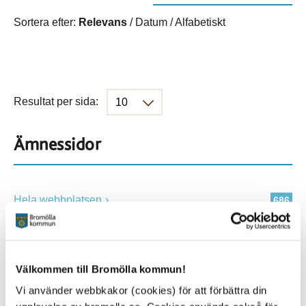
Sortera efter:
Relevans
/
Datum
/
Alfabetiskt
Resultat per sida:
Ämnessidor
Hela webbplatsen
686
Platser
Välkommen till Bromölla kommun!
Vi använder webbkakor (cookies) för att förbättra din
Alla platser
686