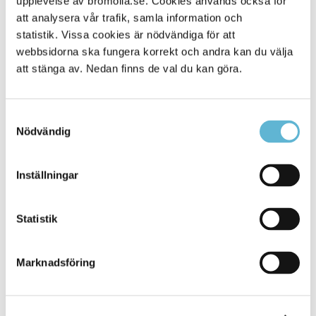
upplevelse av bromolla.se. Cookies används också för
att analysera vår trafik, samla information och
statistik. Vissa cookies är nödvändiga för att
webbsidorna ska fungera korrekt och andra kan du välja
att stänga av. Nedan finns de val du kan göra.
Samtyckesval
Nödvändig
KONTAKT
Inställningar
Besöksadress
Statistik
Kommunhuset, Storgatan 48
Postadress
Marknadsföring
Box 18, 295 21 Bromölla
E-post
kommunstyrelsen@bromolla.se
Webbadress