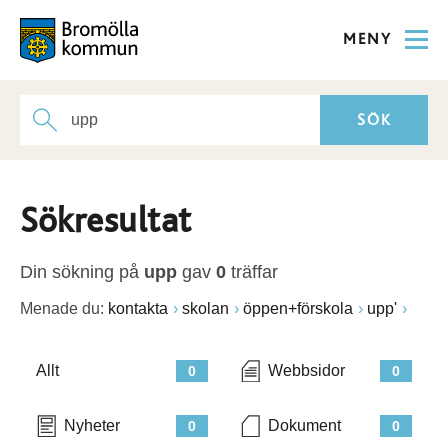
MENY
Sökresultat
Din sökning på
upp
gav
0
träffar
Menade du:
kontakta
skolan
öppen+förskola
upp'
Allt
Webbsidor
0
0
Nyheter
Dokument
0
0