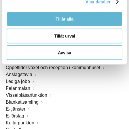
Visa detaljer
www.bromolla.se
Tillåt alla
Växel: 0456-82 20 00
Fax: 0456-82 22 00
Org.nr: 212000-0894
Tillåt urval
SNABBVAL
Avvisa
Öppettider växel och reception i kommunhuset
Anslagstavla
Lediga jobb
Felanmälan
Visselblåsarfunktion
Blankettsamling
E-tjänster
E-förslag
Kulturpunkten