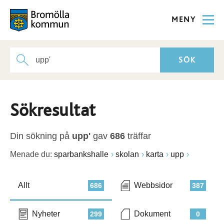
MENY
Sökresultat
Din sökning på
upp'
gav
686
träffar
Menade du:
sparbankshalle
skolan
karta
upp
Allt
Webbsidor
686
387
Nyheter
Dokument
299
0