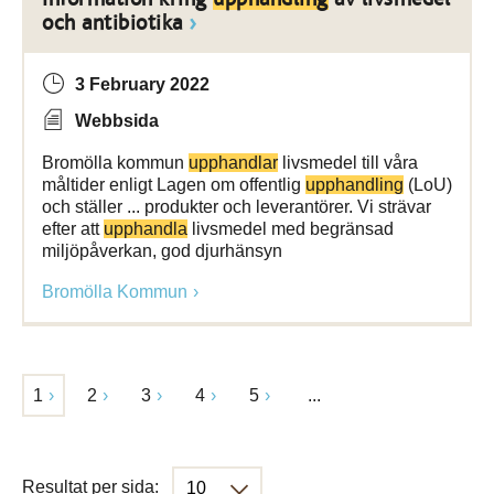
och antibiotika
3 February 2022
Webbsida
Bromölla kommun
upphandlar
livsmedel till våra
måltider enligt Lagen om offentlig
upphandling
(LoU)
och ställer ... produkter och leverantörer. Vi strävar
efter att
upphandla
livsmedel med begränsad
miljöpåverkan, god djurhänsyn
Bromölla Kommun
1
2
3
4
5
...
Resultat per sida: