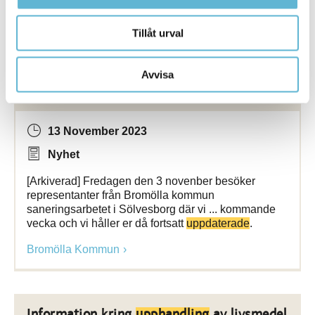
Bromölla Kommun
Tillåt urval
Avvisa
[Arkiverad]
Uppdatering
gällande
fartygsolyckan i Pukaviksbukten
13 November 2023
Nyhet
[Arkiverad] Fredagen den 3 novenber besöker
representanter från Bromölla kommun
saneringsarbetet i Sölvesborg där vi ... kommande
vecka och vi håller er då fortsatt
uppdaterade
.
Bromölla Kommun
Information kring
upphandling
av livsmedel