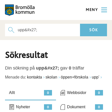
MENY
Sökresultat
Din sökning på
upp&#x27;
gav
0
träffar
Menade du:
kontakta
skolan
öppen+förskola
upp'
Allt
Webbsidor
0
0
Nyheter
Dokument
0
0