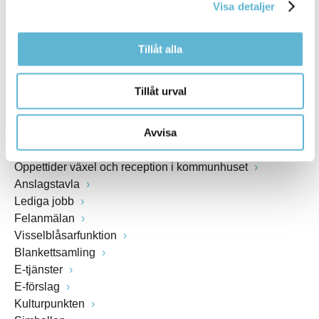
Visa detaljer
www.bromolla.se
Tillåt alla
Växel: 0456-82 20 00
Fax: 0456-82 22 00
Org.nr: 212000-0894
Tillåt urval
SNABBVAL
Avvisa
Öppettider växel och reception i kommunhuset
Anslagstavla
Lediga jobb
Felanmälan
Visselblåsarfunktion
Blankettsamling
E-tjänster
E-förslag
Kulturpunkten