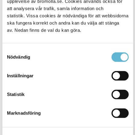
upplevelse av bromolla.se. Cookies används också för
att analysera vår trafik, samla information och
statistik. Vissa cookies är nödvändiga för att webbsidorna
ska fungera korrekt och andra kan du välja att stänga
av. Nedan finns de val du kan göra.
Samtyckesval
Nödvändig
KONTAKT
Inställningar
Besöksadress
Statistik
Kommunhuset, Storgatan 48
Postadress
Marknadsföring
Box 18, 295 21 Bromölla
E-post
kommunstyrelsen@bromolla.se
Webbadress