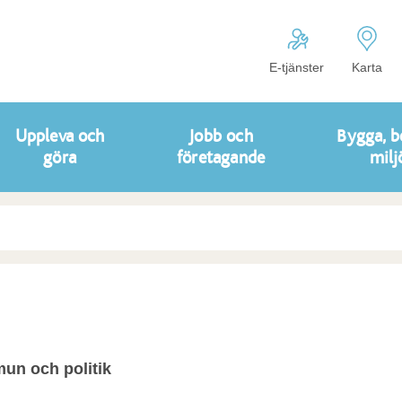
E-tjänster
Karta
Uppleva och
Jobb och
Bygga, b
göra
företagande
milj
n och politik