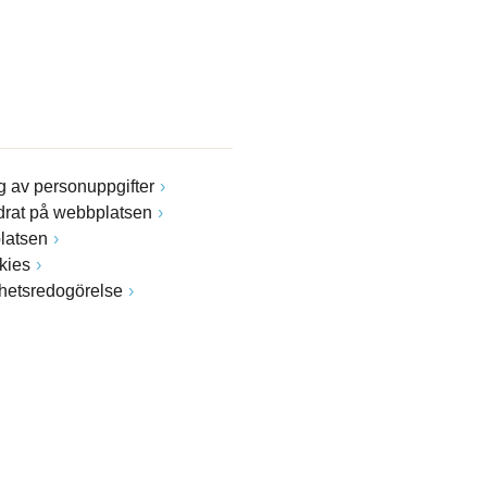
 av personuppgifter
drat på webbplatsen
latsen
kies
ghetsredogörelse