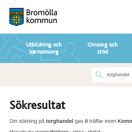
Utbildning och
Omsorg och
barnomsorg
stöd
Sökresultat
Din sökning på
torghandel
gav
0
träffar inom
Kommu
Menade du:
vuxenutbildning
vissa
skolat