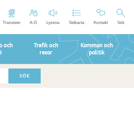
Translate
A-Ö
Lyssna
Sidkarta
Kontakt
Sök
o och
Trafik och
Kommun och
ö
resor
politik