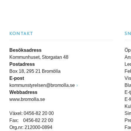
KONTAKT
S
Besöksadress
Öp
Kommunhuset, Storgatan 48
An
Postadress
Le
Box 18, 295 21 Bromölla
Fe
E-post
Vi
kommunstyrelsen@bromolla.se
Bl
Webbadress
E-t
www.bromolla.se
E-
Ku
Växel: 0456-82 20 00
Si
Fax: 0456-82 22 00
Pr
Org.nr: 212000-0894
Fa