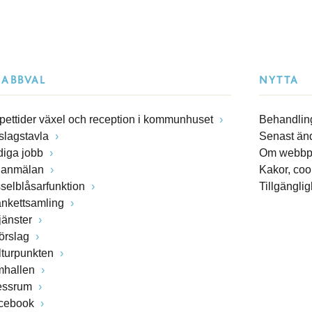
NABBVAL
NYTTA
pettider växel och reception i kommunhuset
Behandling
slagstavla
Senast än
diga jobb
Om webbp
lanmälan
Kakor, coo
sselblåsarfunktion
Tillgängli
ankettsamling
jänster
förslag
lturpunkten
mhallen
essrum
cebook