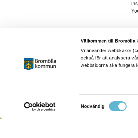
In
Yo
Välkommen till Bromölla
Vi använder webbkakor (coo
också för att analysera vår
webbsidorna ska fungera ko
Samtyckesval
Nödvändig