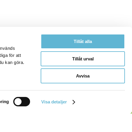
Tillåt alla
 används
iga för att
Tillåt urval
du kan göra.
Avvisa
ring
Visa detaljer