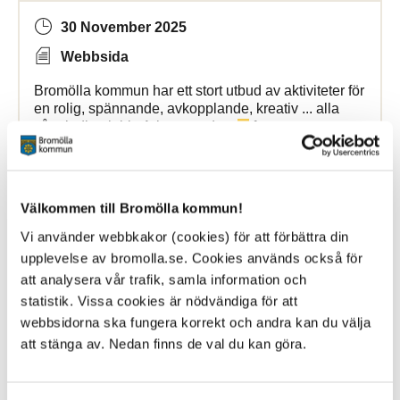
30 November 2025
Webbsida
Bromölla kommun har ett stort utbud av aktiviteter för
en rolig, spännande, avkopplande, kreativ ... alla
våra lediga jobb. Arbete med att
ta
fram ny
översiktsplan
för Bromölla kommun pågår.
Bromölla Kommun
Välkommen till Bromölla kommun!
Vi använder webbkakor (cookies) för att förbättra din
upplevelse av bromolla.se. Cookies används också för
Planprocessen
att analysera vår trafik, samla information och
statistik. Vissa cookies är nödvändiga för att
15 March 2024
webbsidorna ska fungera korrekt och andra kan du välja
Webbsida
att stänga av. Nedan finns de val du kan göra.
En
detaljplan
regleras av
Plan
- och bygglagen och
omfattar allt som oftast en mindre del av kommunen