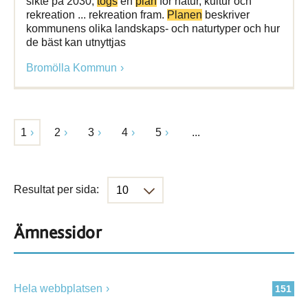
sikte på 2030,
togs
en
plan
för natur, kultur och
rekreation ... rekreation fram.
Planen
beskriver
kommunens olika landskaps- och naturtyper och hur
de bäst kan utnyttjas
Bromölla Kommun
1
2
3
4
5
...
Resultat per sida:
Ämnessidor
Hela webbplatsen
151