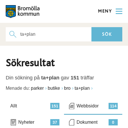
MENY
Sökresultat
Din sökning på
ta+plan
gav
151
träffar
Menade du:
parker
butike
bro
ta+plan
Allt
Webbsidor
151
114
Nyheter
Dokument
37
0