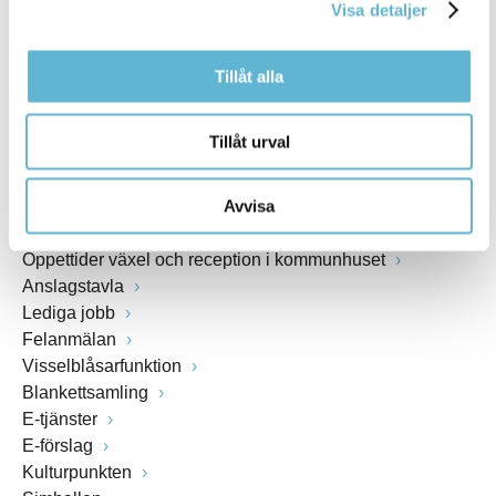
Visa detaljer
www.bromolla.se
Tillåt alla
Växel: 0456-82 20 00
Fax: 0456-82 22 00
Org.nr: 212000-0894
Tillåt urval
SNABBVAL
Avvisa
Öppettider växel och reception i kommunhuset
Anslagstavla
Lediga jobb
Felanmälan
Visselblåsarfunktion
Blankettsamling
E-tjänster
E-förslag
Kulturpunkten