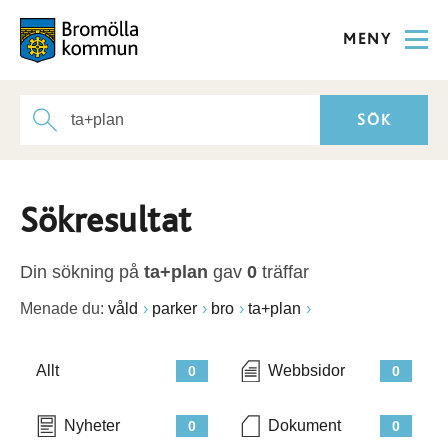
MENY
Sökresultat
Din sökning på
ta+plan
gav
0
träffar
Menade du:
våld
parker
bro
ta+plan
Allt
Webbsidor
0
0
Nyheter
Dokument
0
0