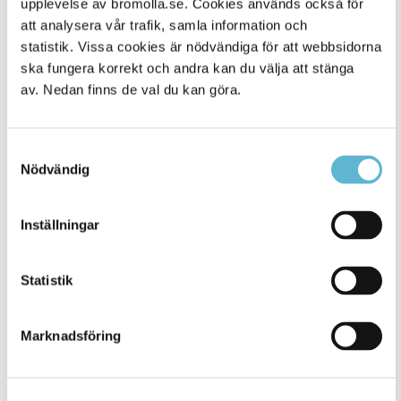
upplevelse av bromolla.se. Cookies används också för
att analysera vår trafik, samla information och
statistik. Vissa cookies är nödvändiga för att webbsidorna
ska fungera korrekt och andra kan du välja att stänga
av. Nedan finns de val du kan göra.
Samtyckesval
Nödvändig
KONTAKT
Inställningar
Besöksadress
Statistik
Kommunhuset, Storgatan 48
Postadress
Marknadsföring
Box 18, 295 21 Bromölla
E-post
kommunstyrelsen@bromolla.se
Webbadress