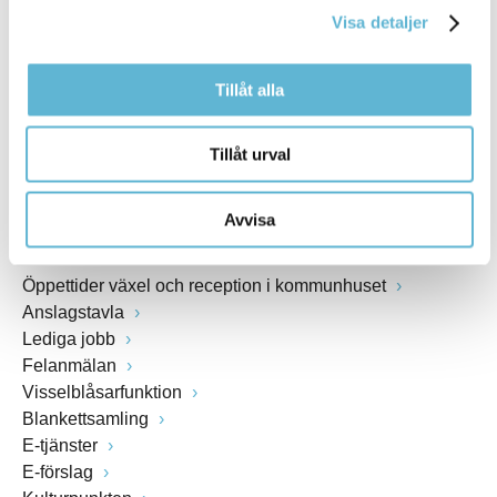
Visa detaljer
Webbadress
www.bromolla.se
Tillåt alla
Växel: 0456-82 20 00
Fax: 0456-82 22 00
Tillåt urval
Org.nr: 212000-0894
Avvisa
SNABBVAL
Öppettider växel och reception i kommunhuset
Anslagstavla
Lediga jobb
Felanmälan
Visselblåsarfunktion
Blankettsamling
E-tjänster
E-förslag