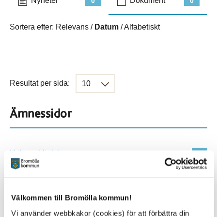
Nyheter
Dokument
0
0
Sortera efter:
Relevans
/
Datum
/
Alfabetiskt
Resultat per sida:
Ämnessidor
Hela webbplatsen
151
Platser
Välkommen till Bromölla kommun!
Vi använder webbkakor (cookies) för att förbättra din