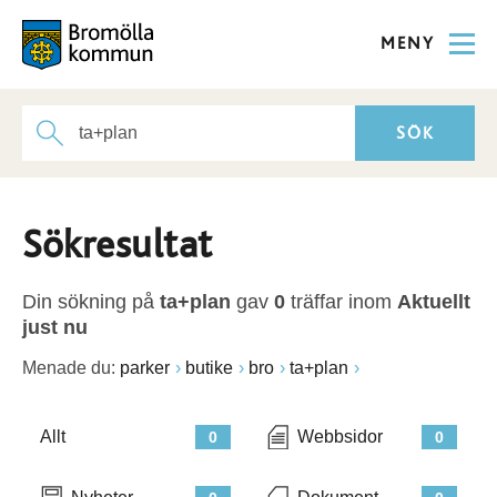
MENY
Sökresultat
Din sökning på
ta+plan
gav
0
träffar inom
Aktuellt
just nu
Menade du:
parker
butike
bro
ta+plan
Allt
Webbsidor
0
0