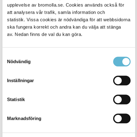
Alla platser
upplevelse av bromolla.se. Cookies används också för
151
att analysera vår trafik, samla information och
statistik. Vissa cookies är nödvändiga för att webbsidorna
ska fungera korrekt och andra kan du välja att stänga
av. Nedan finns de val du kan göra.
Samtyckesval
Nödvändig
Inställningar
KONTAKT
Statistik
Besöksadress
Kommunhuset, Storgatan 48
Postadress
Marknadsföring
Box 18, 295 21 Bromölla
E-post
kommunstyrelsen@bromolla.se