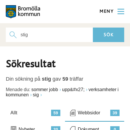
MENY
Sökresultat
Din sökning på
stig
gav
59
träffar
Menade du:
sommer jobb
upp&#x27;
verksamheter i
kommunen
sig
Allt
Webbsidor
59
39
Nyheter
Dokument
20
0