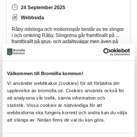
24 September 2025
Webbsida
Råby ridslinga och motionsspår består av tre slingor
i och omkring Råby. Slingorna går framförallt på ...
framförallt på grus- och asfaltsvägar men även på
skogsstigar
.
Bromölla Kommun
Välkommen till Bromölla kommun!
Vi använder webbkakor (cookies) för att förbättra din
Kulans hundrastgård
upplevelse av bromolla.se. Cookies används också för
att analysera vår trafik, samla information och
10 March 2026
statistik. Vissa cookies är nödvändiga för att
webbsidorna ska fungera korrekt och andra kan du välja
Webbsida
att stänga av. Nedan finns de val du kan göra.
Under lång tid har det funnits önskemål om en
hundrastgård i Bromölla ... hundrastgård på det