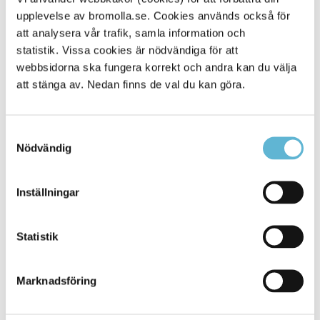
upplevelse av bromolla.se. Cookies används också för
Alla platser
45
att analysera vår trafik, samla information och
statistik. Vissa cookies är nödvändiga för att
webbsidorna ska fungera korrekt och andra kan du välja
att stänga av. Nedan finns de val du kan göra.
Samtyckesval
Nödvändig
Inställningar
KONTAKT
Statistik
Besöksadress
Kommunhuset, Storgatan 48
Postadress
Marknadsföring
Box 18, 295 21 Bromölla
E-post