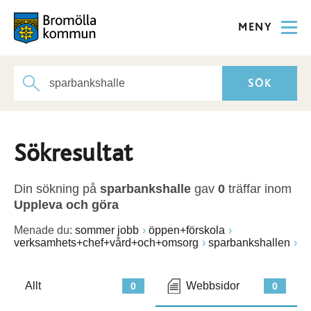
MENY
Sökresultat
Din sökning på
sparbankshalle
gav
0
träffar inom
Uppleva och göra
Menade du:
sommer jobb
öppen+förskola
verksamhets+chef+vård+och+omsorg
sparbankshallen
Allt
Webbsidor
0
0