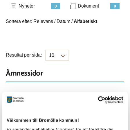
Nyheter
Dokument
0
0
Sortera efter:
Relevans
/
Datum
/
Alfabetiskt
Resultat per sida:
Ämnessidor
Hela webbplatsen
45
Platser
Välkommen till Bromölla kommun!
Vi använder webbkakor (cookies) för att förbättra din