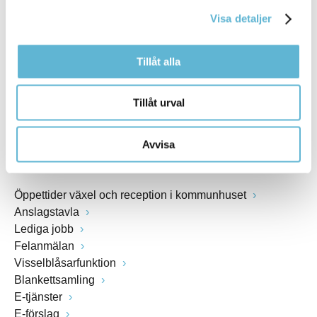
kommunstyrelsen@bromolla.se
Visa detaljer
Webbadress
www.bromolla.se
Tillåt alla
Växel: 0456-82 20 00
Fax: 0456-82 22 00
Tillåt urval
Org.nr: 212000-0894
Avvisa
SNABBVAL
Öppettider växel och reception i kommunhuset
Anslagstavla
Lediga jobb
Felanmälan
Visselblåsarfunktion
Blankettsamling
E-tjänster
E-förslag