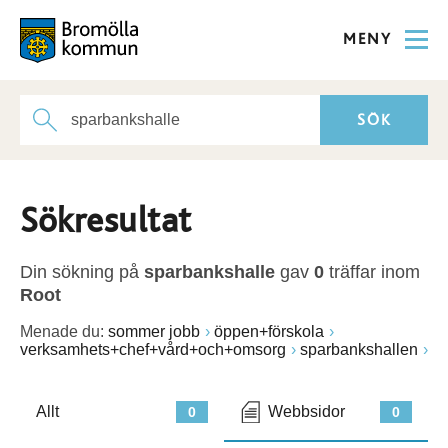
MENY
Sökresultat
Din sökning på
sparbankshalle
gav
0
träffar inom
Root
Menade du:
sommer jobb
öppen+förskola
verksamhets+chef+vård+och+omsorg
sparbankshallen
Allt
Webbsidor
0
0