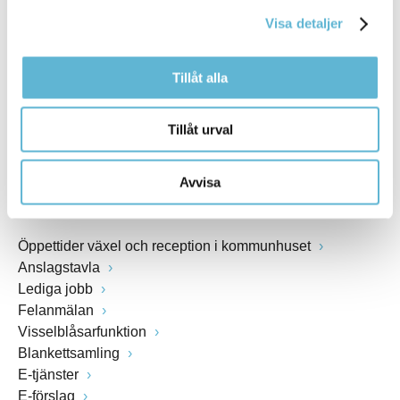
kommunstyrelsen@bromolla.se
Visa detaljer
Webbadress
www.bromolla.se
Tillåt alla
Växel: 0456-82 20 00
Fax: 0456-82 22 00
Tillåt urval
Org.nr: 212000-0894
Avvisa
SNABBVAL
Öppettider växel och reception i kommunhuset
Anslagstavla
Lediga jobb
Felanmälan
Visselblåsarfunktion
Blankettsamling
E-tjänster
E-förslag