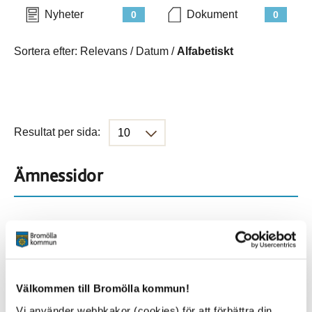
Nyheter
Dokument
0
0
Sortera efter:
Relevans
/
Datum
/
Alfabetiskt
Resultat per sida:
Ämnessidor
Hela webbplatsen
45
Platser
Välkommen till Bromölla kommun!
Vi använder webbkakor (cookies) för att förbättra din