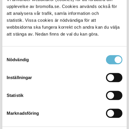
upplevelse av bromolla.se. Cookies används också för
Alla platser
45
att analysera vår trafik, samla information och
statistik. Vissa cookies är nödvändiga för att
webbsidorna ska fungera korrekt och andra kan du välja
att stänga av. Nedan finns de val du kan göra.
Samtyckesval
Nödvändig
Inställningar
KONTAKT
Statistik
Besöksadress
Kommunhuset, Storgatan 48
Postadress
Marknadsföring
Box 18, 295 21 Bromölla
E-post