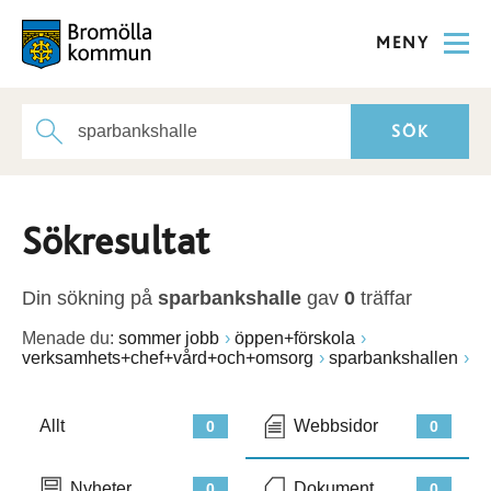
MENY
Sökresultat
Din sökning på
sparbankshalle
gav
0
träffar
Menade du:
sommer jobb
öppen+förskola
verksamhets+chef+vård+och+omsorg
sparbankshallen
Allt
Webbsidor
0
0
Nyheter
Dokument
0
0