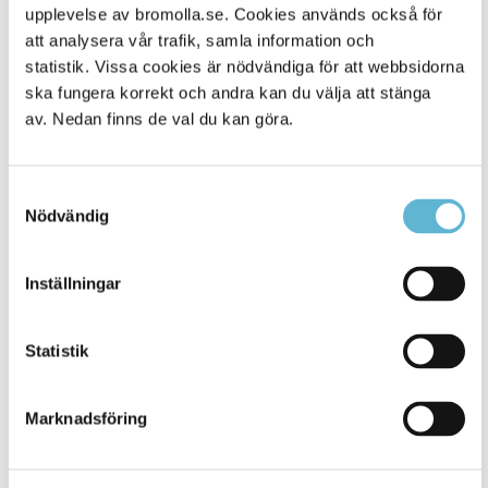
Alla platser
45
upplevelse av bromolla.se. Cookies används också för
att analysera vår trafik, samla information och
statistik. Vissa cookies är nödvändiga för att webbsidorna
ska fungera korrekt och andra kan du välja att stänga
av. Nedan finns de val du kan göra.
Samtyckesval
Nödvändig
Inställningar
KONTAKT
Besöksadress
Statistik
Kommunhuset, Storgatan 48
Postadress
Marknadsföring
Box 18, 295 21 Bromölla
E-post
kommunstyrelsen@bromolla.se