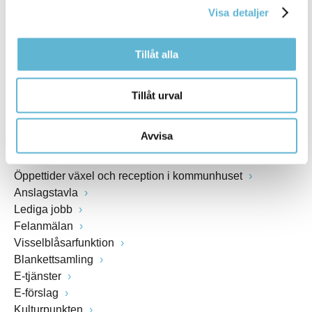
Webbadress
Visa detaljer
www.bromolla.se
Tillåt alla
Växel: 0456-82 20 00
Fax: 0456-82 22 00
Tillåt urval
Org.nr: 212000-0894
Avvisa
SNABBVAL
Öppettider växel och reception i kommunhuset
Anslagstavla
Lediga jobb
Felanmälan
Visselblåsarfunktion
Blankettsamling
E-tjänster
E-förslag
Kulturpunkten