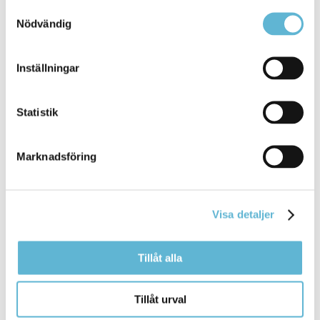
Samtyckesval
Bromölla Kommun
Nödvändig
Inställningar
Strandängen IP
Statistik
3 April 2025
Webbsida
Marknadsföring
En anläggning som erbjuder fina möjligheter att
genomföra olika ... också
Sparbankshallen
med tre
konstgräsplaner och en actionsporthall, Rebel park. I
Sparbankshallen
finns
Visa detaljer
Bromölla Kommun
Tillåt alla
Tillåt urval
Bromollafritidscenter