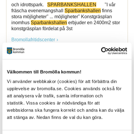
och idrottspark.
SPARBANKSHALLEN
"I vår
fräscha evenemangshall
Sparbankshallen
finns
stora möjligheter" ... möjligheter" Konstgräsplan
inomhus
Sparbankshallen
erbjuder en 2400m2 stor
konstgräsplan fördelat på 3st
Bromollafritidscenter
Lokaler och anläggningar
Välkommen till Bromölla kommun!
Vi använder webbkakor (cookies) för att förbättra din
10 October 2024
upplevelse av bromolla.se. Cookies används också för
Webbsida
att analysera vår trafik, samla information och
statistik. Vissa cookies är nödvändiga för att
Lokaler och idrottshallar Sök och boka lokal
webbsidorna ska fungera korrekt och andra kan du välja
Sparbankshallen
Humlescenen Kontakt I Bromölla
att stänga av. Nedan finns de val du kan göra.
kommun finns ... tider i kommunens idrottshallar och
lokaler.
Sparbankshallen
, som ligger på
Ivöstrandsområdet i Bromölla