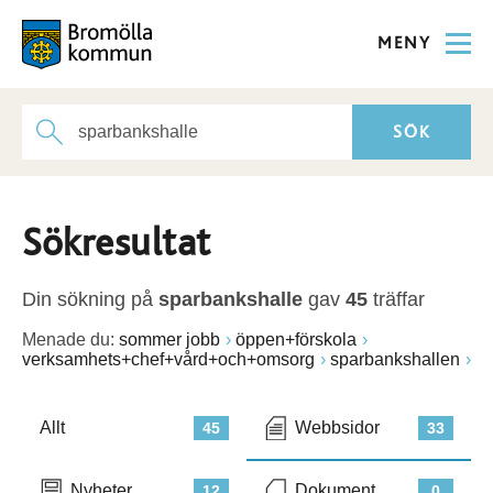
MENY
Sökresultat
Din sökning på
sparbankshalle
gav
45
träffar
Menade du:
sommer jobb
öppen+förskola
verksamhets+chef+vård+och+omsorg
sparbankshallen
Allt
Webbsidor
45
33
Nyheter
Dokument
12
0