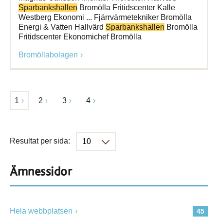
Sparbankshallen
Bromölla Fritidscenter Kalle
Westberg Ekonomi ... Fjärrvärmetekniker Bromölla
Energi & Vatten Hallvärd
Sparbankshallen
Bromölla
Fritidscenter Ekonomichef Bromölla
Bromöllabolagen
1
2
3
4
Resultat per sida:
Ämnessidor
Hela webbplatsen
45