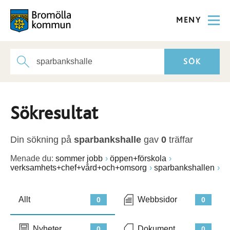
MENY
Sökresultat
Din sökning på
sparbankshalle
gav
0
träffar
Menade du:
sommer jobb
öppen+förskola
verksamhets+chef+vård+och+omsorg
sparbankshallen
Allt
Webbsidor
0
0
Nyheter
Dokument
0
0