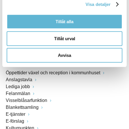
Visa detaljer
Webbadress
www.bromolla.se
Tillåt alla
Växel: 0456-82 20 00
Fax: 0456-82 22 00
Tillåt urval
Org.nr: 212000-0894
Avvisa
SNABBVAL
Öppettider växel och reception i kommunhuset
Anslagstavla
Lediga jobb
Felanmälan
Visselblåsarfunktion
Blankettsamling
E-tjänster
E-förslag
Kulturpunkten