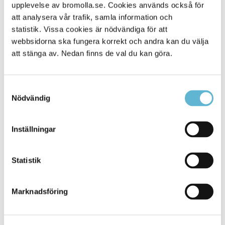
Alla platser
upplevelse av bromolla.se. Cookies används också för
45
att analysera vår trafik, samla information och
statistik. Vissa cookies är nödvändiga för att
webbsidorna ska fungera korrekt och andra kan du välja
att stänga av. Nedan finns de val du kan göra.
Samtyckesval
Nödvändig
Inställningar
KONTAKT
Statistik
Besöksadress
Kommunhuset, Storgatan 48
Postadress
Marknadsföring
Box 18, 295 21 Bromölla
E-post
kommunstyrelsen@bromolla.se