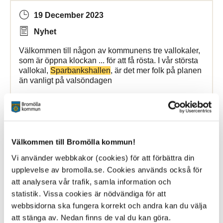
19 December 2023
Nyhet
Välkommen till någon av kommunens tre vallokaler,
som är öppna klockan ... för att få rösta. I vår största
vallokal,
Sparbankshallen
, är det mer folk på planen
än vanligt på valsöndagen
Bromölla Kommun
Välkommen till Bromölla kommun!
[Arkiverad] Vårens jobb- och
utbildningsmässa i Bromölla
Vi använder webbkakor (cookies) för att förbättra din
upplevelse av bromolla.se. Cookies används också för
att analysera vår trafik, samla information och
25 March 2024
statistik. Vissa cookies är nödvändiga för att
Nyhet
webbsidorna ska fungera korrekt och andra kan du välja
att stänga av. Nedan finns de val du kan göra.
Torsdagen den 8 februari, klockan 10–12 bjuder