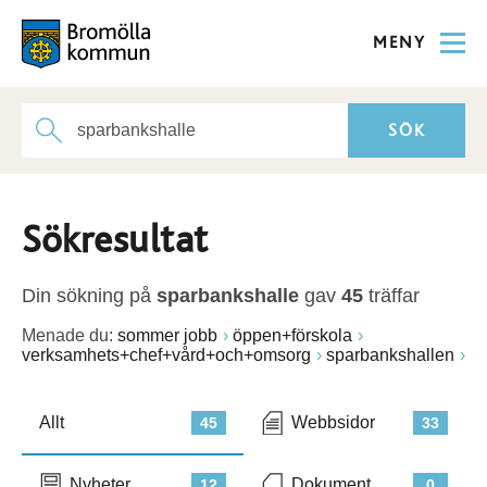
MENY
Sökresultat
Din sökning på
sparbankshalle
gav
45
träffar
Menade du:
sommer jobb
öppen+förskola
verksamhets+chef+vård+och+omsorg
sparbankshallen
Allt
Webbsidor
45
33
Nyheter
Dokument
12
0