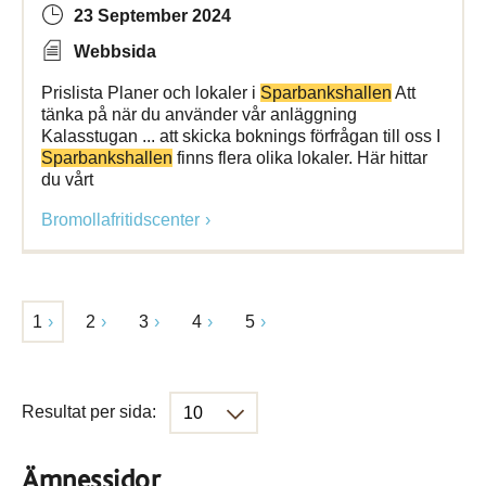
23 September 2024
Webbsida
Prislista Planer och lokaler i
Sparbankshallen
Att
tänka på när du använder vår anläggning
Kalasstugan ... att skicka boknings förfrågan till oss I
Sparbankshallen
finns flera olika lokaler. Här hittar
du vårt
Bromollafritidscenter
1
2
3
4
5
Resultat per sida:
Ämnessidor