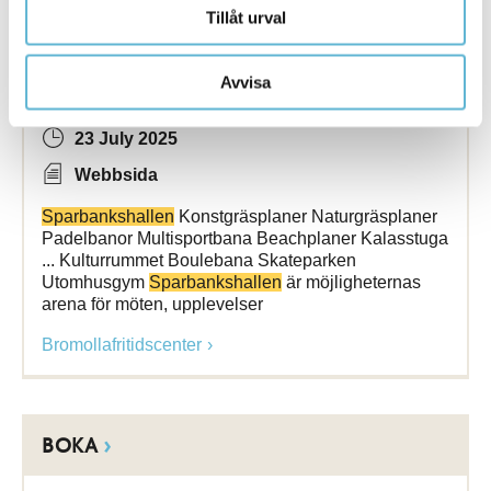
Tillåt urval
AKTIVITETER
Avvisa
23 July 2025
Webbsida
Sparbankshallen
Konstgräsplaner Naturgräsplaner
Padelbanor Multisportbana Beachplaner Kalasstuga
... Kulturrummet Boulebana Skateparken
Utomhusgym
Sparbankshallen
är möjligheternas
arena för möten, upplevelser
Bromollafritidscenter
BOKA