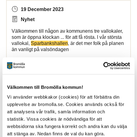
19 December 2023
Nyhet
Välkommen till någon av kommunens tre vallokaler,
som är öppna klockan ... för att få rösta. I vår största
vallokal,
Sparbankshallen
, är det mer folk på planen
än vanligt på valsöndagen
Bromölla Kommun
Välkommen till Bromölla kommun!
[Arkiverad] Vårens jobb- och
utbildningsmässa i Bromölla
Vi använder webbkakor (cookies) för att förbättra din
upplevelse av bromolla.se. Cookies används också för
att analysera vår trafik, samla information och
25 March 2024
statistik. Vissa cookies är nödvändiga för att
Nyhet
webbsidorna ska fungera korrekt och andra kan du välja
att stänga av. Nedan finns de val du kan göra.
Torsdagen den 8 februari, klockan 10–12 bjuder