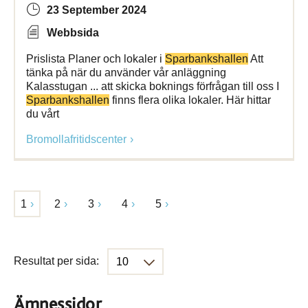
23 September 2024
Webbsida
Prislista Planer och lokaler i
Sparbankshallen
Att
tänka på när du använder vår anläggning
Kalasstugan ... att skicka boknings förfrågan till oss I
Sparbankshallen
finns flera olika lokaler. Här hittar
du vårt
Bromollafritidscenter
1
2
3
4
5
Resultat per sida:
Ämnessidor