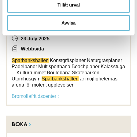
Tillåt urval
AKTIVITETER
Avvisa
23 July 2025
Webbsida
Sparbankshallen
Konstgräsplaner Naturgräsplaner
Padelbanor Multisportbana Beachplaner Kalasstuga
... Kulturrummet Boulebana Skateparken
Utomhusgym
Sparbankshallen
är möjligheternas
arena för möten, upplevelser
Bromollafritidscenter
BOKA