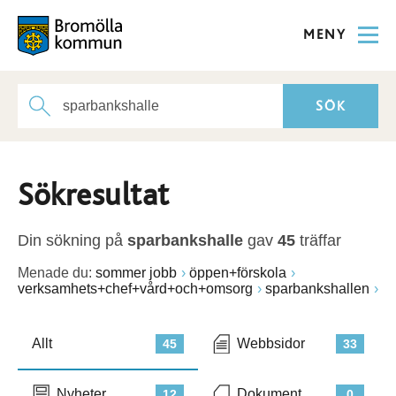
MENY
Sökresultat
Din sökning på
sparbankshalle
gav
45
träffar
Menade du:
sommer jobb
öppen+förskola
verksamhets+chef+vård+och+omsorg
sparbankshallen
Allt
Webbsidor
45
33
Nyheter
Dokument
12
0