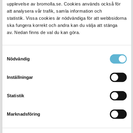
Alla platser
45
upplevelse av bromolla.se. Cookies används också för
att analysera vår trafik, samla information och
statistik. Vissa cookies är nödvändiga för att webbsidorna
ska fungera korrekt och andra kan du välja att stänga
av. Nedan finns de val du kan göra.
Samtyckesval
Nödvändig
Inställningar
KONTAKT
Besöksadress
Statistik
Kommunhuset, Storgatan 48
Postadress
Marknadsföring
Box 18, 295 21 Bromölla
E-post
kommunstyrelsen@bromolla.se