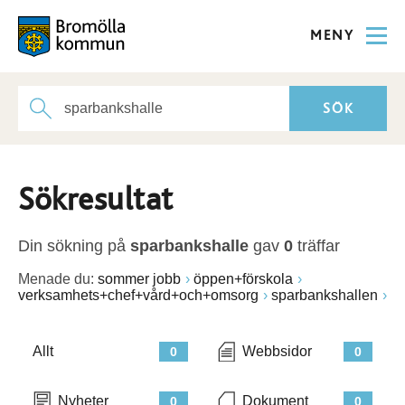
MENY
Sökresultat
Din sökning på
sparbankshalle
gav
0
träffar
Menade du:
sommer jobb
öppen+förskola
verksamhets+chef+vård+och+omsorg
sparbankshallen
Allt
Webbsidor
0
0
Nyheter
Dokument
0
0