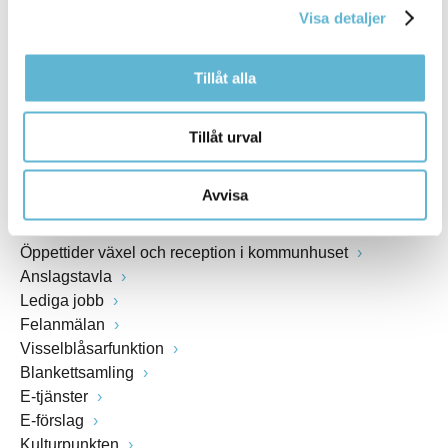
Webbadress
Visa detaljer
www.bromolla.se
Tillåt alla
Växel: 0456-82 20 00
Fax: 0456-82 22 00
Tillåt urval
Org.nr: 212000-0894
Avvisa
SNABBVAL
Öppettider växel och reception i kommunhuset
Anslagstavla
Lediga jobb
Felanmälan
Visselblåsarfunktion
Blankettsamling
E-tjänster
E-förslag
Kulturpunkten