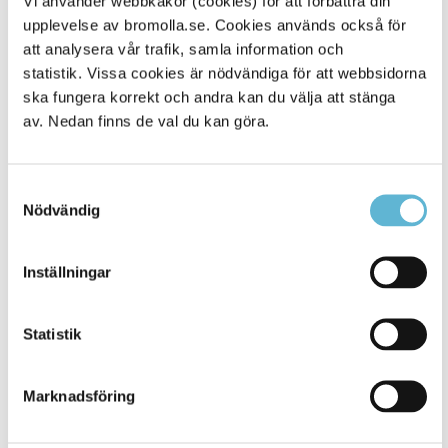
Vi använder webbkakor (cookies) för att förbättra din
upplevelse av bromolla.se. Cookies används också för
Alla platser
59
att analysera vår trafik, samla information och
statistik. Vissa cookies är nödvändiga för att webbsidorna
ska fungera korrekt och andra kan du välja att stänga
av. Nedan finns de val du kan göra.
Samtyckesval
Nödvändig
Inställningar
KONTAKT
Statistik
Besöksadress
Kommunhuset, Storgatan 48
Postadress
Marknadsföring
Box 18, 295 21 Bromölla
E-post