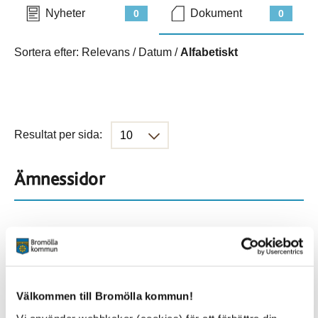
Nyheter
Dokument
0
0
Sortera efter:
Relevans
/
Datum
/
Alfabetiskt
Resultat per sida:
Ämnessidor
Hela webbplatsen
59
Platser
Välkommen till Bromölla kommun!