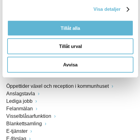
kommunstyrelsen@bromolla.se
Visa detaljer
Webbadress
www.bromolla.se
Tillåt alla
Växel: 0456-82 20 00
Fax: 0456-82 22 00
Tillåt urval
Org.nr: 212000-0894
Avvisa
SNABBVAL
Öppettider växel och reception i kommunhuset
Anslagstavla
Lediga jobb
Felanmälan
Visselblåsarfunktion
Blankettsamling
E-tjänster
E-förslag