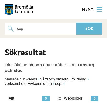
MENY
Sökresultat
Din sökning på
sop
gav
0
träffar inom
Omsorg
och stöd
Menade du:
webbs
vård och omsorg utbildning
verksamheter+i+kommunen
sopt
Allt
Webbsidor
0
0