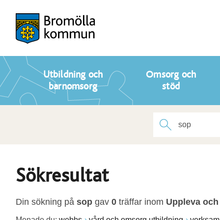
Utbildning och
Omsorg och
barnomsorg
stöd
Sökresultat
Din sökning på
sop
gav
0
träffar inom
Uppleva och
Menade du:
webbs
vård och omsorg utbildning
verksam