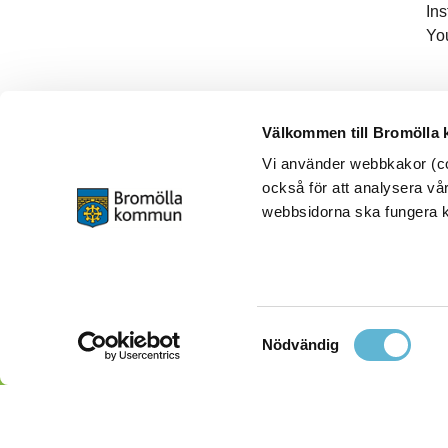
In
Yo
Välkommen till Bromölla
Vi använder webbkakor (coo
också för att analysera vår
webbsidorna ska fungera ko
Samtyckesval
Nödvändig