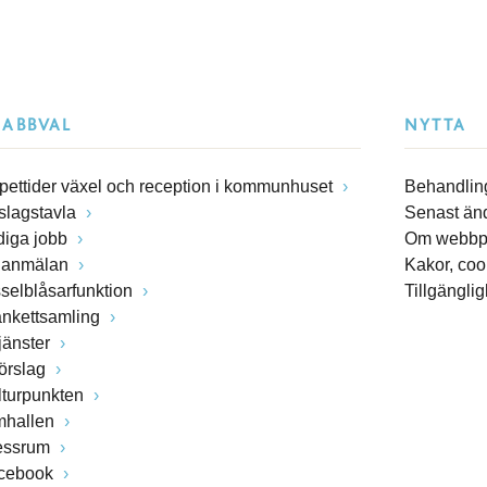
NABBVAL
NYTTA
pettider växel och reception i kommunhuset
Behandling
slagstavla
Senast än
diga jobb
Om webbp
lanmälan
Kakor, coo
sselblåsarfunktion
Tillgängli
ankettsamling
jänster
förslag
lturpunkten
mhallen
essrum
cebook