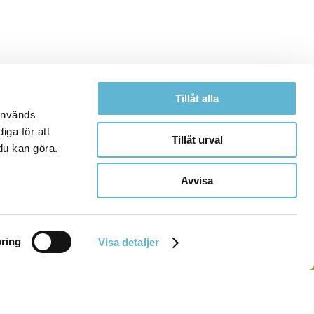
Tillåt alla
 används
iga för att
Tillåt urval
du kan göra.
Avvisa
ring
Visa detaljer