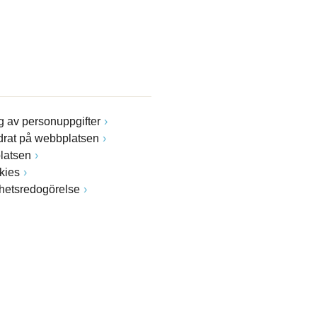
 av personuppgifter
drat på webbplatsen
latsen
kies
ghetsredogörelse