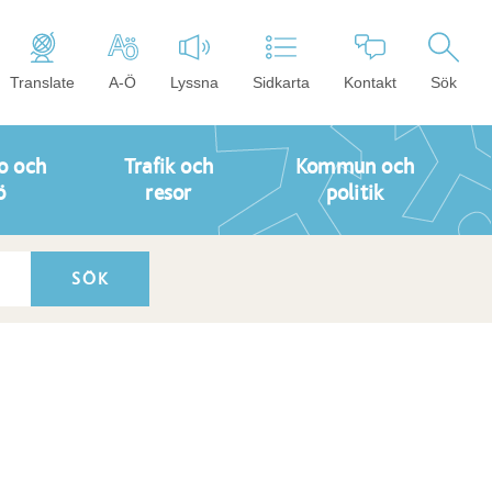
Translate
A-Ö
Lyssna
Sidkarta
Kontakt
Sök
o och
Trafik och
Kommun och
ö
resor
politik