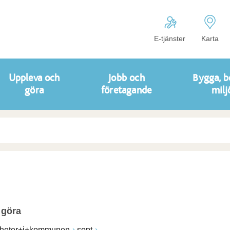
E-tjänster
Karta
Uppleva och
Jobb och
Bygga, b
göra
företagande
milj
 göra
heter+i+kommunen
sopt