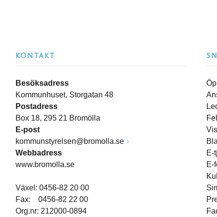
KONTAKT
S
Besöksadress
Öp
Kommunhuset, Storgatan 48
An
Postadress
Le
Box 18, 295 21 Bromölla
Fe
E-post
Vi
kommunstyrelsen@bromolla.se
Bl
Webbadress
E-t
www.bromolla.se
E-
Ku
Växel: 0456-82 20 00
Si
Fax: 0456-82 22 00
Pr
Org.nr: 212000-0894
Fa