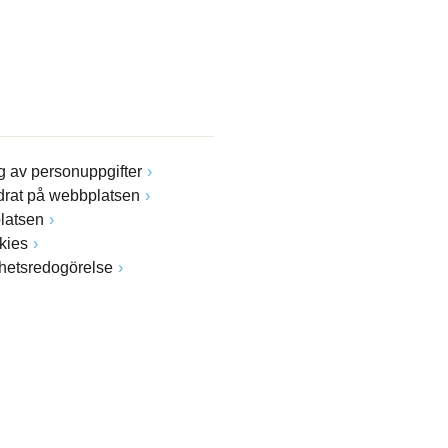
 av personuppgifter
drat på webbplatsen
latsen
kies
ghetsredogörelse