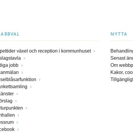
NABBVAL
NYTTA
pettider växel och reception i kommunhuset
Behandling
slagstavla
Senast än
diga jobb
Om webbp
lanmälan
Kakor, coo
sselblåsarfunktion
Tillgängli
ankettsamling
jänster
förslag
lturpunkten
mhallen
essrum
cebook