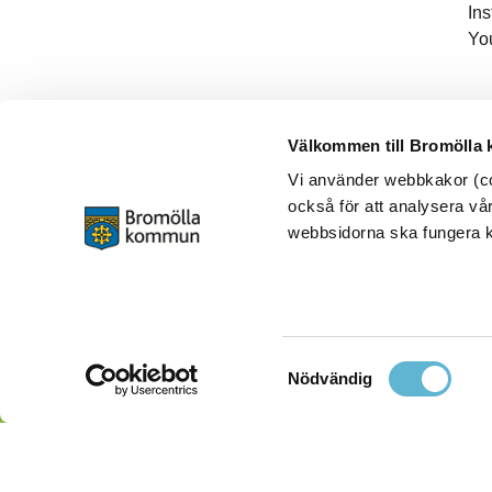
In
Yo
Välkommen till Bromölla
Vi använder webbkakor (coo
också för att analysera vår
webbsidorna ska fungera ko
Samtyckesval
Nödvändig