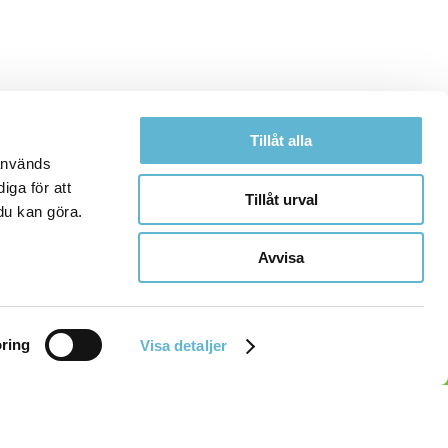
Tillåt alla
 används
iga för att
Tillåt urval
du kan göra.
Avvisa
ring
Visa detaljer