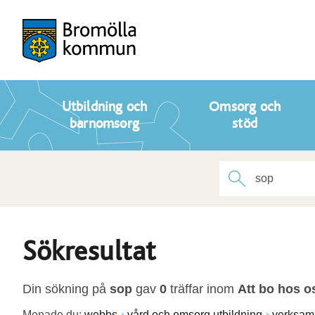
Utbildning och
Omsorg och
barnomsorg
stöd
Sökresultat
Din sökning på
sop
gav
0
träffar inom
Att bo hos o
Menade du:
webbs
vård och omsorg utbildning
verksam