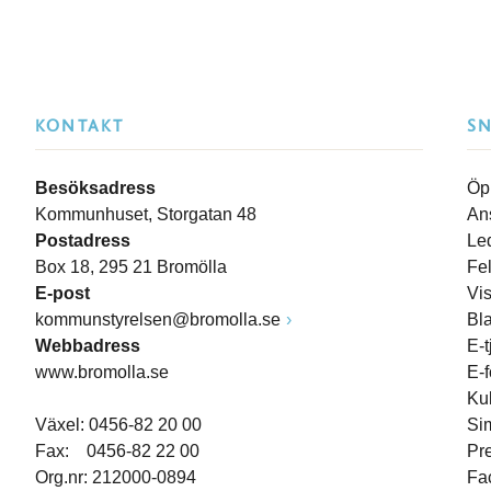
KONTAKT
S
Besöksadress
Öp
Kommunhuset, Storgatan 48
An
Postadress
Le
Box 18, 295 21 Bromölla
Fe
E-post
Vi
kommunstyrelsen@bromolla.se
Bl
Webbadress
E-t
www.bromolla.se
E-
Ku
Växel: 0456-82 20 00
Si
Fax: 0456-82 22 00
Pr
Org.nr: 212000-0894
Fa