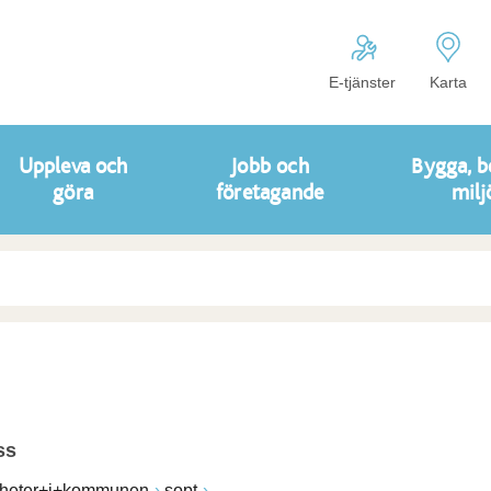
E-tjänster
Karta
Uppleva och
Jobb och
Bygga, b
göra
företagande
milj
ss
heter+i+kommunen
sopt