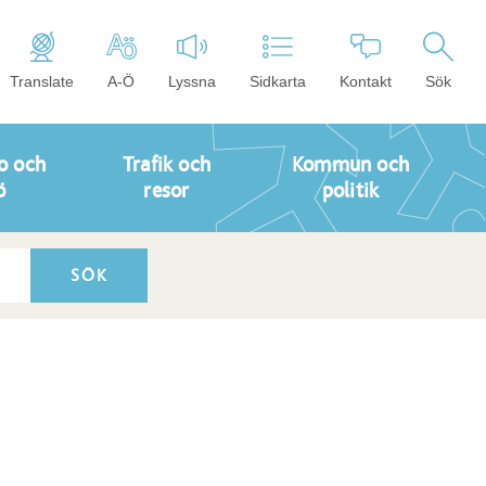
Translate
A-Ö
Lyssna
Sidkarta
Kontakt
Sök
o och
Trafik och
Kommun och
ö
resor
politik