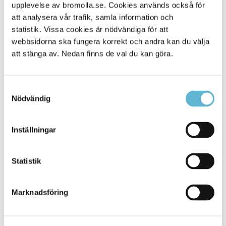
Alla platser
upplevelse av bromolla.se. Cookies används också för
59
att analysera vår trafik, samla information och
statistik. Vissa cookies är nödvändiga för att
webbsidorna ska fungera korrekt och andra kan du välja
att stänga av. Nedan finns de val du kan göra.
Samtyckesval
Nödvändig
Inställningar
KONTAKT
Statistik
Besöksadress
Kommunhuset, Storgatan 48
Postadress
Marknadsföring
Box 18, 295 21 Bromölla
E-post
kommunstyrelsen@bromolla.se