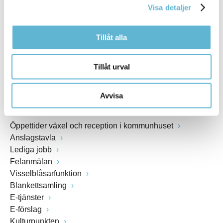
Visa detaljer
Webbadress
www.bromolla.se
Tillåt alla
Växel: 0456-82 20 00
Fax: 0456-82 22 00
Tillåt urval
Org.nr: 212000-0894
Avvisa
SNABBVAL
Öppettider växel och reception i kommunhuset
Anslagstavla
Lediga jobb
Felanmälan
Visselblåsarfunktion
Blankettsamling
E-tjänster
E-förslag
Kulturpunkten