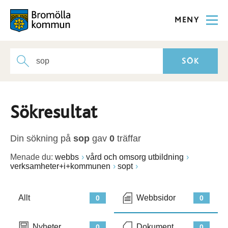
MENY
Sökresultat
Din sökning på
sop
gav
0
träffar
Menade du:
webbs
vård och omsorg utbildning
verksamheter+i+kommunen
sopt
Allt
Webbsidor
0
0
Nyheter
Dokument
0
0